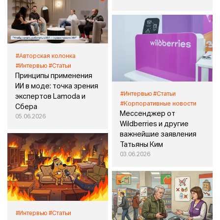
#Авторская колонка
#Интервью
#Статьи
Принципы применения
ИИ в моде: точка зрения
#Интервью
#Статьи
экспертов Lamoda и
#Корпоративные новости
Сбера
Мессенджер от
05.06.2026
Wildberries и другие
важнейшие заявления
Татьяны Ким
03.06.2026
#Интервью
#Статьи