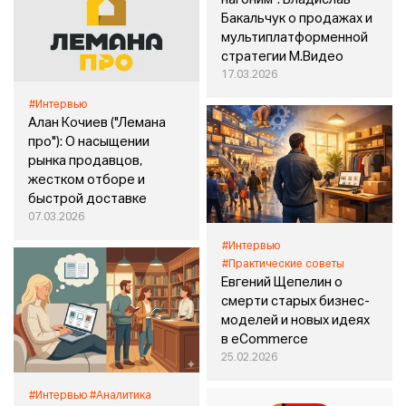
Бакальчук о продажах и
мультиплатформенной
стратегии М.Видео
17.03.2026
#Интервью
Алан Кочиев ("Лемана
про"): О насыщении
рынка продавцов,
жестком отборе и
быстрой доставке
07.03.2026
#Интервью
#Практические советы
Евгений Щепелин о
смерти старых бизнес-
моделей и новых идеях
в eCommerce
25.02.2026
#Интервью
#Аналитика