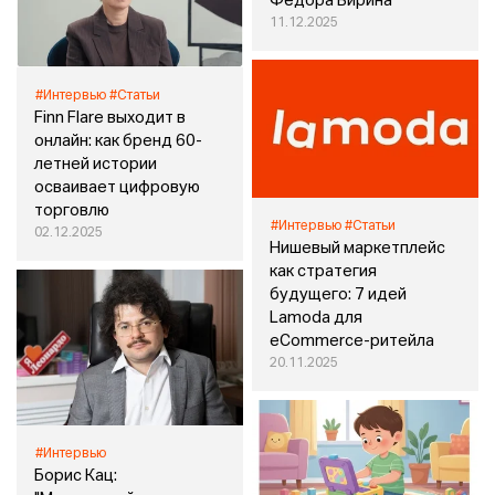
Фёдора Вирина
11.12.2025
#Интервью
#Статьи
Finn Flare выходит в
онлайн: как бренд 60-
летней истории
осваивает цифровую
торговлю
#Интервью
#Статьи
02.12.2025
Нишевый маркетплейс
как стратегия
будущего: 7 идей
Lamoda для
eCommerce-ритейла
20.11.2025
#Интервью
Борис Кац: