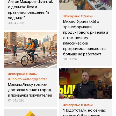
Антон Макаров (divan.ru):
о деньгах, Ikea и
правилах поведения "в
#Интервью
#Статьи
заднице"
Михаил Ярцев (X5) о
30.04.2026
трансформации
продуктового ритейла и
о том, почему
классические
программы лояльности
больше не работают
10.04.2026
#Интервью
#Статьи
#Логистика
#Государство
Максим Ликсутов: как
доставка меняет город
и привычки покупателей
01.04.2026
#Интервью
#Статьи
"Подотстали, но сейчас
нагоним": Владислав