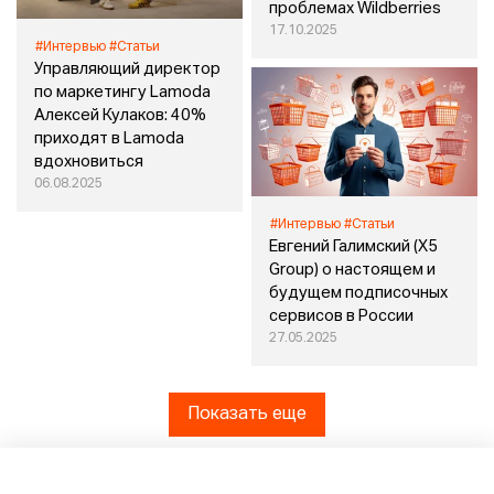
проблемах Wildberries
17.10.2025
#Интервью
#Статьи
Управляющий директор
по маркетингу Lamoda
Алексей Кулаков: 40%
приходят в Lamoda
вдохновиться
06.08.2025
#Интервью
#Статьи
Евгений Галимский (Х5
Group) о настоящем и
будущем подписочных
сервисов в России
27.05.2025
Показать еще