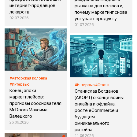
интернет-продавцов
рынка на два полюса и,
лекарств
почему маркетинг снова
02.07.2026
уступает продукту
01.07.2026
#Авторская колонка
#Интервью
#Интервью
#Статьи
Конец эпохи
Станислав Богданов
маркетплейсов:
(АКОРТ) о конце войны
прогнозы сооснователя
онлайна и офлайна,
Mr.Doors Максима
росте eСommerce и
Валецкого
будущем
26.06.2026
омниканального
ритейла
11.06.2026