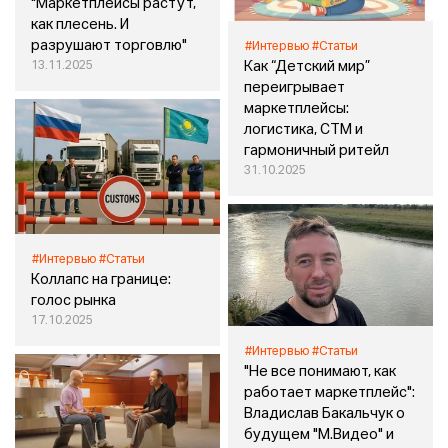
"Маркетплейсы растут,
как плесень. И
разрушают торговлю"
#Интервью
#Статьи
13.11.2025
Как “Детский мир”
переигрывает
маркетплейсы:
логистика, СТМ и
гармоничный ритейл
31.10.2025
#Интервью
#Статьи
Коллапс на границе:
голос рынка
17.10.2025
#Интервью
#Статьи
"Не все понимают, как
работает маркетплейс":
Владислав Бакальчук о
будущем "М.Видео" и