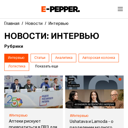
Главная
Новости
Интервью
НОВОСТИ: ИНТЕРВЬЮ
Рубрики
Интервью
Статьи
Аналитика
Авторская колонка
Логистика
Показать еще
#Интервью
#Интервью
Аптеки рискуют
Ushatava и Lamoda - о
превратиться в ПВЗ для
разделении модного