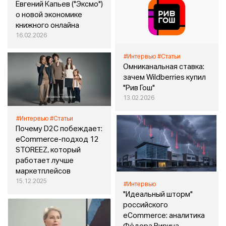
Евгений Капьев ("Эксмо")
о новой экономике
книжного онлайна
16.02.2026
#Интервью
#Статьи
Омниканальная ставка:
зачем Wildberries купил
"Рив Гош"
13.02.2026
#Интервью
#Статьи
Почему D2C побеждает:
eСommerce-подход 12
STOREEZ, который
работает лучше
маркетплейсов
15.12.2025
#Интервью
"Идеальный шторм"
российского
eСommerce: аналитика