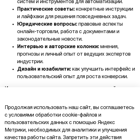
систем и инструментов для автоматизации.
Практические советы:
конкретные инструкции
и лайфхаки для решения повседневных задач.
Юридические вопросы:
правовые аспекты
онлайн-торговли, работа с документами и
законодательные новости.
Интервью и авторские колонки:
мнения,
прогнозы и личный опыт от ведущих экспертов
индустрии.
Дизайн и юзабилити:
как улучшить интерфейс и
пользовательский опыт для роста конверсии.
И, конечно же, горячие новости из мира онлайн-
торговли!
E-pepper.ru - это концентрат практических знаний,
Продолжая использовать наш сайт, вы соглашаетесь
исследований и опыта для тех, кто строит и
с условиями обработки cookie-файлов и
развивает электронную коммерцию в России.
пользовательских данных с помощью Яндекс
Подписывайтесь на нашу email-рассылку, чтобы
Метрики, необходимых для аналитики и улучшения
получать свежие дайджесты, и присоединяйтесь к
нам в соцсетях для обсуждений и оперативных
качества работы сайта. Запретить эти действия