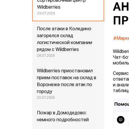
сортировочный центр
АН
Wildberries
29.07.2026
ПР
После атаки в Коледино
загорелся склад
#Марк
логистической компании
рядом с Wildberries
Wildbe
28.07.2026
Чат-бо
мобиль
Wildberries приостановил
Сервис
прием поставок на склад в
ответа
Воронеже после атак по
и анал
таблиц
городу
23.07.2026
Пожар в Домодедово:
немного подробностей