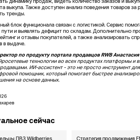
ать динамику продаж, видеть количество заказов и выкуп
та выкупа. Также доступен анализ поведения товаров за 
ть тренды.
ный блок функционала связан с логистикой. Сервис помо
в пути и выявлять дефицит по складам. Дополнительно п
рейтинг и отзывы покупателей, а также анализировать сп
в в выдаче.
ректор по продукту портала продавцов RWB Анастасия
йросетевые технологии во всех продуктах платформы и 
продавцами. ИИ-ассистент - это не просто инструмент дл
фровой помощник, который помогает быстрее анализиров
шения на основе данных.
026
ахарев
альное сейчас
ельцы ПВЗ Wildberries
Стратегия продвижения 