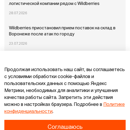
логистической компании рядом с Wildberries
28.07.2026
Wildberries приостановил прием поставок на склад в
Воронеже после атак по городу
23.07.2026
Пожар в Домодедово: немного подробностей
Продолжая использовать наш сайт, вы соглашаетесь
20.07.2026
с условиями обработки cookie-файлов и
пользовательских данных с помощью Яндекс
Конец эпохи маркетплейсов: прогнозы сооснователя
Метрики, необходимых для аналитики и улучшения
Mr.Doors Максима Валецкого
качества работы сайта. Запретить эти действия
можно в настройках браузера. Подробнее в
Политике
26.06.2026
конфиденциальности
.
Соглашаюсь
Конфиденциальность
Согласие