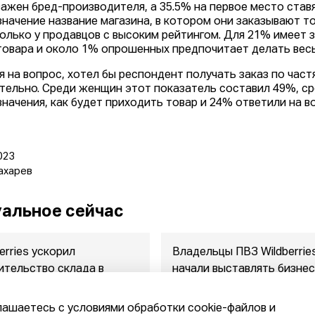
важен бред-производителя, а 35.5% на первое место став
значение название магазина, в котором они заказывают т
только у продавцов с высоким рейтингом. Для 21% имеет з
товара и около 1% опрошенных предпочитает делать весь
я на вопрос, хотел бы респондент получать заказ по частя
тельно. Среди женщин этот показатель составил 49%, сре
значения, как будет приходить товар и 24% ответили на в
023
ахарев
альное сейчас
erries ускорил
Владельцы ПВЗ Wildberrie
ительство склада в
начали выставлять бизнес
руссии
продажу
2026
07.08.2026
лашаетесь с условиями обработки cookie-файлов и