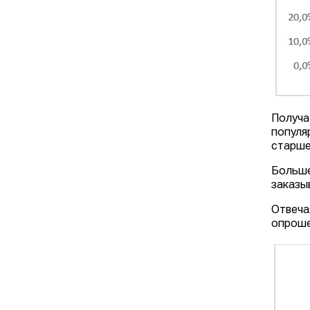
Получа
популя
старше
Больше
заказы
Отвеча
опроше