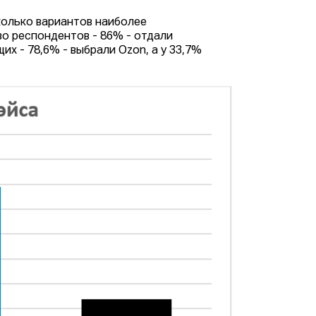
колько вариантов наиболее
о респондентов - 86% - отдали
их - 78,6% - выбрали Ozon, а у 33,7%