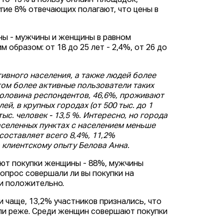
 10-15% в пользу онлайн-площадок,
гие 8% отвечающих полагают, что цены в
аны - мужчины и женщины в равном
образом: от 18 до 25 лет - 2,4%, от 26 до
тивного населения, а также людей более
том более активные пользователи таких
половина респондентов, 46,6%, проживают
й, в крупных городах (от 500 тыс. до 1
тыс. человек - 13,5 %. Интересно, но города
населенных пунктах с населением меньше
составляет всего 8,4%, 11,2%
 клиентскому опыту Белова Анна.
ают покупки женщины - 88%, мужчины
вопрос совершали ли вы покупки на
и положительно.
и чаще, 13,2% участников признались, что
 или реже. Среди женщин совершают покупки