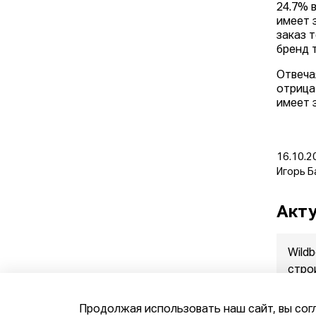
24.7% 
имеет 
заказ 
бренд 
Отвеча
отрица
имеет 
16.10.2
Игорь Б
Акту
Wildb
стро
Бело
10.08.
Продолжая использовать наш сайт, вы сог