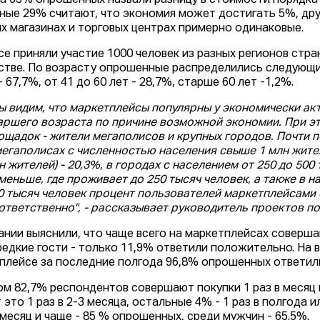
а 63% опрошенных назвали разницу в стоимости порядка
ные 29% считают, что экономия может достигать 5%, дру
х магазинах и торговых центрах примерно одинаковые.
се приняли участие 1000 человек из разных регионов стр
стве. По возрасту опрошенные распределились следующим 
- 67,7%, от 41 до 60 лет - 28,7%, старше 60 лет -1,2%.
ы видим, что маркетплейсы популярны у экономически ак
аршего возраста по причине возможной экономии. При э
ощадок - жители мегаполисов и крупных городов. Почти 
мегаполисах с численностью населения свыше 1 млн жителе
н жителей) - 20,3%, в городах с населением от 250 до 500 
меньше, где проживает до 250 тысяч человек, а также в 
0 тысяч человек процент пользователей маркетплейсами 
ответственно", - рассказывает руководитель проектов по
ании выяснили, что чаще всего на маркетплейсах соверш
редкие гости - только 11,9% ответили положительно. На 
плейсе за последние полгода 96,8% опрошенных ответил
ом 82,7% респондентов совершают покупки 1 раз в месяц 
 это 1 раз в 2-3 месяца, остальные 4% - 1 раз в полгода
в месяц и чаще - 85 % опрошенных, среди мужчин - 65.5%.