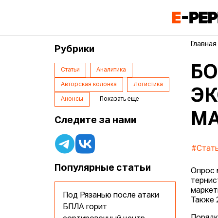
Главная
Рубрики
БО
Статьи
Аналитика
Авторская колонка
Логистика
ЭК
Анонсы
Показать еще
МА
Следите за нами
#Стат
Популярные статьи
Опрос 
тернис
маркет
Под Рязанью после атаки
Также 
БПЛА горит