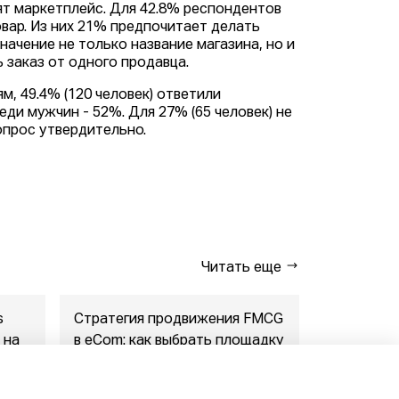
ят маркетплейс. Для 42.8% респондентов
овар. Из них 21% предпочитает делать
начение не только название магазина, но и
 заказ от одного продавца.
м, 49.4% (120 человек) ответили
ди мужчин - 52%. Для 27% (65 человек) не
опрос утвердительно.
Читать еще
s
Стратегия продвижения FMCG
Wildberri
 на
в eСom: как выбрать площадку
столкнуть
между ...
за раскрыт
07.08.2026
07.08.2026