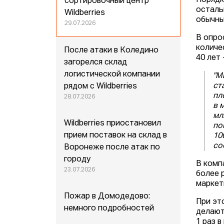
Порядк
сортировочный центр
осталь
Wildberries
обычны
29.07.2026
В опро
количе
После атаки в Коледино
40 лет 
загорелся склад
логистической компании
"М
ст
рядом с Wildberries
пл
28.07.2026
в 
мл
Wildberries приостановил
по
прием поставок на склад в
10
со
Воронеже после атак по
городу
В комп
23.07.2026
более 
маркет
Пожар в Домодедово:
При эт
немного подробностей
делают
1 раз 