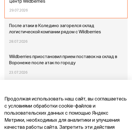
центр Wildberries
29.07.2026
После атаки в Коледино загорелся склад
логистической компании рядом с Wildberries
28.07.2026
Wildberries приостановил прием поставок на склад в
Воронеже после атак по городу
23.07.2026
Пожар в Домодедово: немного подробностей
Продолжая использовать наш сайт, вы соглашаетесь
20.07.2026
с условиями обработки cookie-файлов и
пользовательских данных с помощью Яндекс
Конец эпохи маркетплейсов: прогнозы сооснователя
Метрики, необходимых для аналитики и улучшения
Mr.Doors Максима Валецкого
качества работы сайта. Запретить эти действия