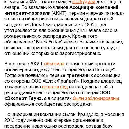
комиссией ФАС в конце мая, а
возбудили
дело еще в
январе. По заявлению членов
Асоциации компаний
интернет-торговли
(АКИТ), термин «черная пятница»
является общепринятым названием дня, который
следует за Днем благодарения и «с 1932 года
употребляется для обозначения дня начала сезона
рождественских распродаж». Кроме того,
обозначение "Black Friday" является заимствованным,
не является оригинальным для того перечня услуг, в
отношении которых оно зарегистрировано.
В сентябре
АКИТ
объявила
о намерении провести
онлайн-распродажу “Настоящая Черная Пятница”.
Тогда же появились первые претензии к ассоциации
со стороны ООО «Блэк Фрайдей». Позднее владелец
товарного знака
подал в суд
на владельца сайта
распродажи «Настоящая Черная пятница»
ООО
«Эксперт Таун»,
а в соцсетях
были заблокированы
официальные сообщества распродажи.
По информации компании «Блэк Фрайдэй», в России в
2013 году именно она впервые организовала
проведение новогодних распродаж, создав базу