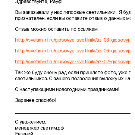
Здравствуйте, Рауф!
Вы заказывали у нас гипсовые светильники . Я буду
признателен, если вы оставите отзыв о данных мод
Отзыв можно оставить по ссылкам
http://svetim-rf.ru/gipsovye-svetilniki/az-03-gipsovyj-sv
http://svetim-rf.ru/gipsovye-svetilniki/az-06-gipsovyj-sv
http://svetim-rf.ru/gipsovye-svetilniki/az-07-gipsovyj-sv
Так же буду очень рад если пришлете фото, уже п
светильников. С вашего позволения выложу их на с
С наступающими новогодними праздниками!
Заранее спасибо!
_________________________________________________
С уважением,
менеджер светим.рф
Евгений