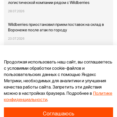
логистической компании рядом с Wildberries
28.07.2026
Wildberries приостановил прием поставок на склад в
Воронеже после атак по городу
23.07.2026
Пожар в Домодедово: немного подробностей
Продолжая использовать наш сайт, вы соглашаетесь
20.07.2026
с условиями обработки cookie-файлов и
пользовательских данных с помощью Яндекс
Конец эпохи маркетплейсов: прогнозы сооснователя
Метрики, необходимых для аналитики и улучшения
Mr.Doors Максима Валецкого
качества работы сайта. Запретить эти действия
можно в настройках браузера. Подробнее в
Политике
26.06.2026
конфиденциальности
.
Соглашаюсь
Конфиденциальность
Согласие