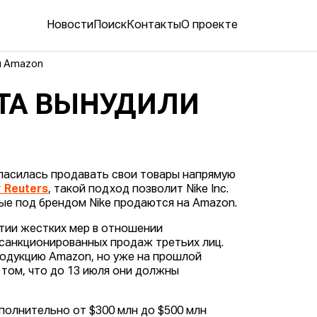
Новости
Поиск
Контакты
О проекте
я Amazon
ТА ВЫНУДИЛИ
ласилась продавать свои товары напрямую
т
Reuters
, такой подход позволит Nike Inc.
ые под брендом Nike продаются на Amazon.
ятии жестких мер в отношении
санкционированных продаж третьих лиц.
родукцию Amazon, но уже на прошлой
 том, что до 13 июля они должны
полнительно от $300 млн до $500 млн