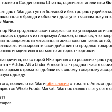
 только в Соединенных Штатах, оценивают аналитики
Go
шаг даст Nike доступ на большой и быстро растущий кана
авленность бренда и облегчит доступ к тысячам покупате
р Манн
.
 пор Nike продавала свои товары в сетях универмагов и с
валась отдавать их напрямую Amazon, опасаясь, что навр
ия посещаемости магазинов и исчезновения таких сетей, к
начала активизировать свои действия по продаже товаро
енные инициативы в сегменте интернет-торговли.
на причина, по которой Nike принял это решение - расту
ента - Adidas AG и Under Armour Inc. - продают часть сво
нее время стремится добавить к своему товарному ассо
вную одежду.
того, повлияло на Nike и
объявление
о том, что Amazon до
аркетов Whole Foods Market. Nike поставляет в эту сеть с
017
ахарев