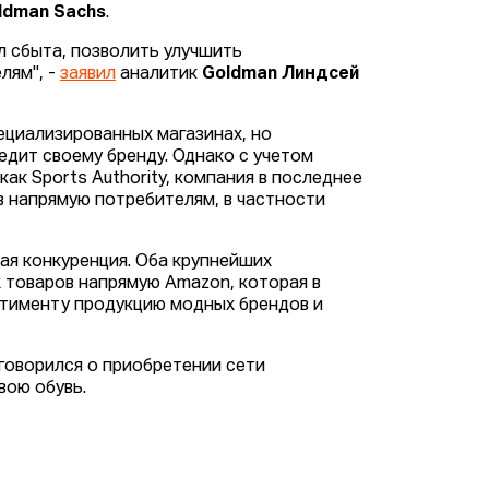
ldman Sachs
.
л сбыта, позволить улучшить
лям", -
заявил
аналитик
Goldman Линдсей
пециализированных магазинах, но
едит своему бренду. Однако с учетом
ак Sports Authority, компания в последнее
в напрямую потребителям, в частности
щая конкуренция. Оба крупнейших
их товаров напрямую Amazon, которая в
ртименту продукцию модных брендов и
говорился о приобретении сети
вою обувь.