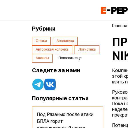
Главная
Рубрики
ПР
Статьи
Аналитика
Авторская колонка
Логистика
NI
Анонсы
Показать еще
Следите за нами
Компа
этой к
взять 
Руково
Популярные статьи
контра
Пока н
неделе
Под Рязанью после атаки
прекра
БПЛА горит
Потенц