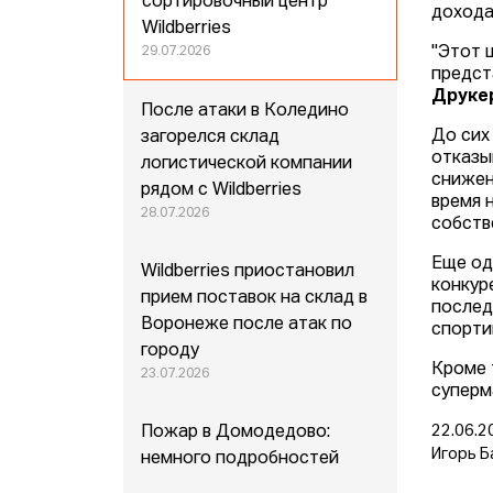
сортировочный центр
дохода
Wildberries
"Этот 
29.07.2026
предст
Друке
После атаки в Коледино
До сих
загорелся склад
отказы
логистической компании
снижен
рядом с Wildberries
время 
28.07.2026
собств
Еще од
Wildberries приостановил
конкур
прием поставок на склад в
послед
Воронеже после атак по
спорти
городу
Кроме 
23.07.2026
суперм
Пожар в Домодедово:
22.06.2
Игорь Б
немного подробностей