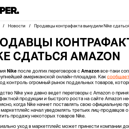
Новости
Продавцы контрафакта вынудили Nike сдатьс
ОДАВЦЫ КОНТРАФАК
KE СДАТЬСЯ AMAZON
ния
Nike
после долгих переговоров с
Amazon
все-таки сог
рупнейшей американской онлайн-площадке. Как
сообщае
под контроль огромный рынок поддельных товаров, котор
дство Nike уже давно ведет переговоры с Amazon о прин
фактной продукции и быстрого роста на сайте Amazon не
еясно, когда Nike начнет поставлять свою официальную п
 маркетплейс начал уведомлять третьих лиц-продавцов о
тить продажу некоторых товаров Nike.
иально уход в маркетплейс может принести компании до