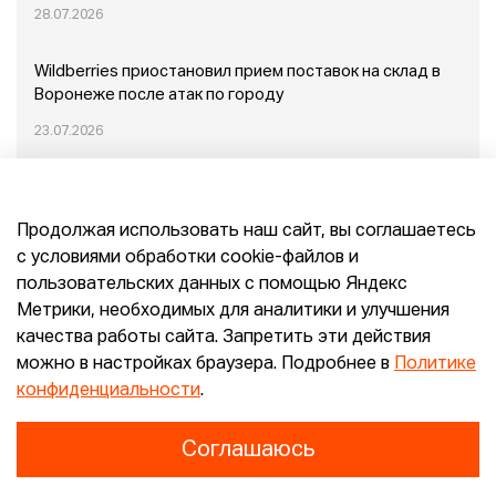
28.07.2026
Wildberries приостановил прием поставок на склад в
Воронеже после атак по городу
23.07.2026
Пожар в Домодедово: немного подробностей
Продолжая использовать наш сайт, вы соглашаетесь
20.07.2026
с условиями обработки cookie-файлов и
пользовательских данных с помощью Яндекс
Конец эпохи маркетплейсов: прогнозы сооснователя
Метрики, необходимых для аналитики и улучшения
Mr.Doors Максима Валецкого
качества работы сайта. Запретить эти действия
можно в настройках браузера. Подробнее в
Политике
26.06.2026
конфиденциальности
.
Соглашаюсь
Конфиденциальность
Согласие
E-pepper.ru © 2026