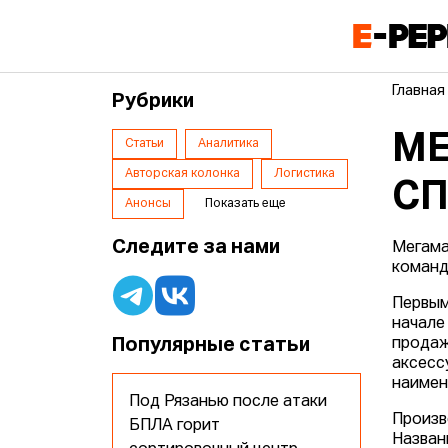
Главная
Рубрики
МЕ
Статьи
Аналитика
Авторская колонка
Логистика
СП
Анонсы
Показать еще
Следите за нами
Мегама
команд
Первым
начале 
Популярные статьи
продаж
аксесс
наимен
Под Рязанью после атаки
Произв
БПЛА горит
Назван