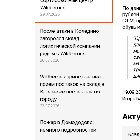
сортировочный центр
Wildberries
По дан
рублей
29.07.2026
СТМ, п
обувь 
После атаки в Коледино
"С
загорелся склад
де
логистической компании
ма
рядом с Wildberries
св
28.07.2026
ма
тр
ди
Wildberries приостановил
прием поставок на склад в
Воронеже после атак по
19.09.2
Игорь Б
городу
23.07.2026
Акту
Пожар в Домодедово:
немного подробностей
Влад