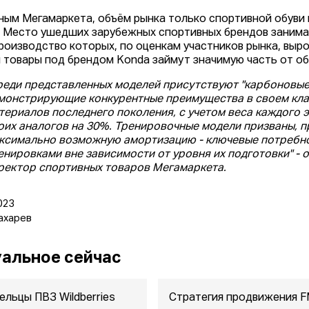
ным Мегамаркета, объём рынка только спортивной обуви в
. Место ушедших зарубежных спортивных брендов занима
роизводство которых, по оценкам участников рынка, выро
и товары под брендом Konda займут значимую часть от об
реди представленных моделей присутствуют "карбоновые
монстрирующие конкурентные преимущества в своем клас
териалов последнего поколения, с учетом веса каждого э
оих аналогов на 30%. Тренировочные модели призваны, п
ксимально возможную амортизацию - ключевые потребно
енировками вне зависимости от уровня их подготовки" -
ректор спортивных товаров Мегамаркета.
023
ахарев
альное сейчас
ельцы ПВЗ Wildberries
Стратегия продвижения 