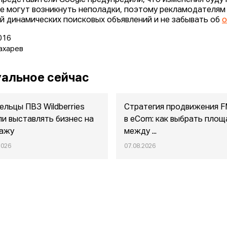
представители Google предупредили, что изменения будут
е могут возникнуть неполадки, поэтому рекламодателям
й динамических поисковых объявлений и не забывать об
о
016
ахарев
альное сейчас
ельцы ПВЗ Wildberries
Стратегия продвижения 
ли выставлять бизнес на
в eСom: как выбрать площ
ажу
между ...
2026
07.08.2026