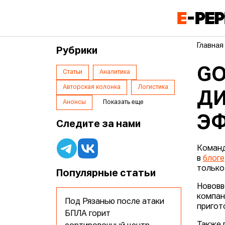
Главная
Рубрики
GO
Статьи
Аналитика
Авторская колонка
Логистика
ДИ
Анонсы
Показать еще
Э
Следите за нами
Коман
в
блоге
только
Популярные статьи
Нововв
компан
Под Рязанью после атаки
пригот
БПЛА горит