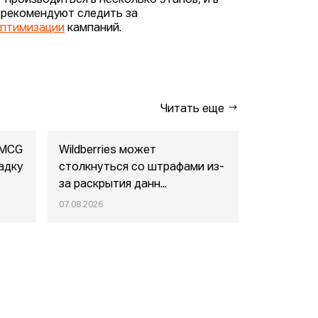
 производиться в несколько этапов, и в
 рекомендуют следить за
птимизации
кампаний.
Читать еще
FMCG
Wildberries может
"Газпром-
адку
столкнуться со штрафами из-
совместны
за раскрытия данн...
маркетпл..
07.08.2026
07.08.2026