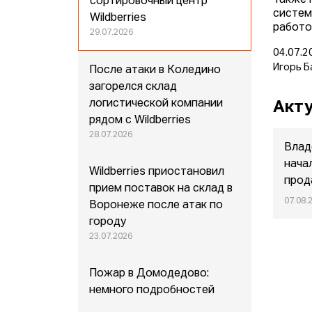
Также 
сортировочный центр
систем
Wildberries
работо
29.07.2026
04.07.2
Игорь Б
После атаки в Коледино
загорелся склад
логистической компании
Акту
рядом с Wildberries
28.07.2026
Влад
нача
Wildberries приостановил
прод
прием поставок на склад в
07.08.
Воронеже после атак по
городу
23.07.2026
Пожар в Домодедово:
немного подробностей