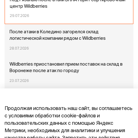
Под Рязанью после атаки БПЛА горит сортировочный
центр Wildberries
29.07.2026
После атаки в Коледино загорелся склад
логистической компании рядом с Wildberries
28.07.2026
Wildberries приостановил прием поставок на склад в
Воронеже после атак по городу
23.07.2026
Пожар в Домодедово: немного подробностей
Продолжая использовать наш сайт, вы соглашаетесь
20.07.2026
с условиями обработки cookie-файлов и
пользовательских данных с помощью Яндекс
Конец эпохи маркетплейсов: прогнозы сооснователя
Метрики, необходимых для аналитики и улучшения
Mr.Doors Максима Валецкого