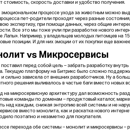
т стоимость, скорость доставки и удобство получения.
 эмоциональном процессе ухода за животным можно выде
процесса пет-родители проходят через разные состояния
свою экспертизу, при помощи данных, через общие интере
ости. Все это мы тоже учли при разработке нового инте
е Лапы». Например, у владельцев молодых питомцев на 1
овые позиции. И для них эмоции от их покупки еще важнее
нолит vs Микросервисы
 поставил перед собой цель – забрать разработку внутрь
а. Текущую платформу на Битрикс было сложно поддержив
 и сильно зависела от внешних разработчиков. Ну а боль
тного решения выливалось в частые баги вместо новых 
д на микросервисную архитектуру дал возможность раз
товые команды по доменам – продуктовый каталог, маркет
ть над каждым, снижая энтропию всей системы и не нару
ервисов вместо монолита, как и раскатка нового интерне
одило поэтапно и незаметно для покупателя.
ессе перехода обе системы – монолит и микросервисы – 