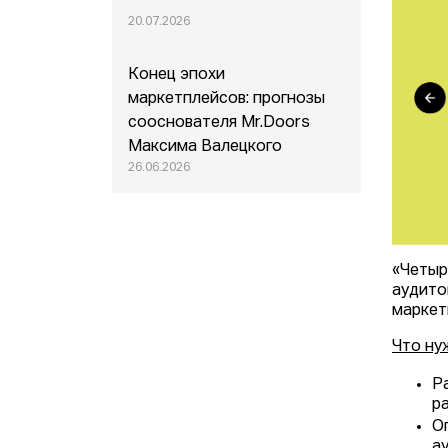
20.07.2026
Конец эпохи
маркетплейсов: прогнозы
сооснователя Mr.Doors
Максима Валецкого
26.06.2026
«Четыр
аудито
маркет
Что ну
Р
р
О
а