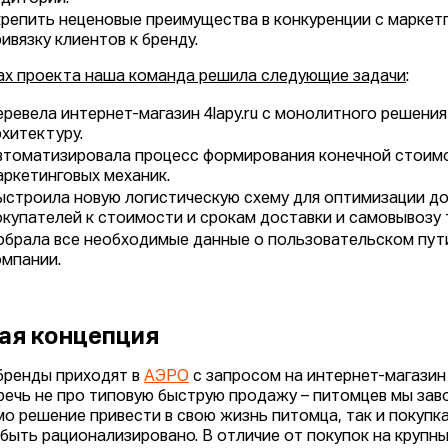
крепить неценовые преимущества в конкуренции с марке
ивязку клиентов к бренду.
ах проекта наша команда решила следующие задачи
:
еревела интернет-магазин 4lapy.ru с монолитного решени
рхитектуру.
втоматизировала процесс формирования конечной стоимо
аркетинговых механик.
ыстроила новую логистическую схему для оптимизации до
окупателей к стоимости и срокам доставки и самовывозу 
обрала все необходимые данные о пользовательском пути
омпании.
ая концепция
бренды приходят в
АЭРО
с запросом на интернет-магазин 
речь не про типовую быструю продажу – питомцев мы заво
мо решение привести в свою жизнь питомца, так и покупка
быть рационализировано. В отличие от покупок на крупны