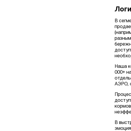
Лог
В сегм
продае
(наприм
разным
бережн
доступ
необхо
Наша к
000+ н
отдель
АЭРО, 
Процес
доступ
кормов
неэффе
В выст
эмоция