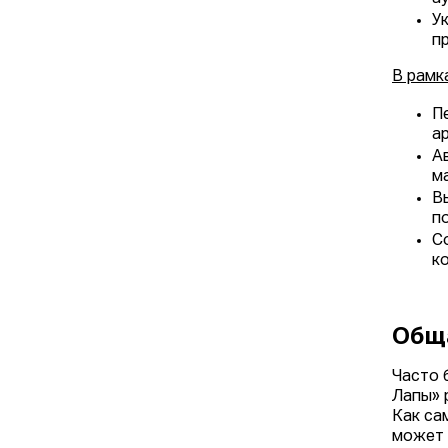
У
пр
В рамк
П
а
А
м
В
п
С
к
Общ
Часто 
Лапы» 
Как са
может 