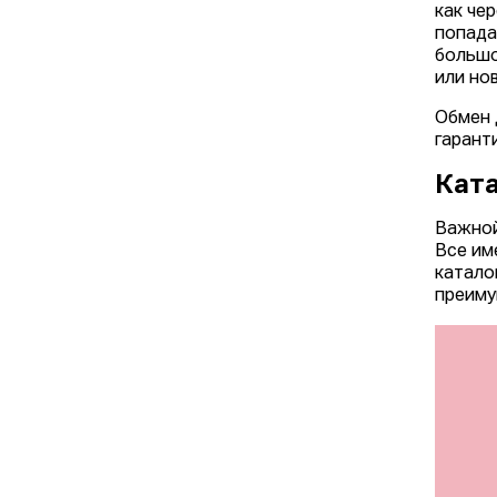
как чер
попада
большо
или но
Обмен 
гарант
Ката
Важной
Все им
катало
преиму