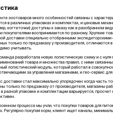
истика
енте зоотоваров много особенностей связаны с характер
тся в различных упаковках и комплектах, и ценовые меха
ер, когтеточки) доступны к заказу как в разобранном виде
и покупателями воспринимается по-разному. Хрупкие това
ой доставки специально отобранными экспедиторскими с
ных только по предзаказу у производителя, отличаются в
димо учитывать.
оманда разработала новую логистическую схему и с нуля 
аименований товара и множества правил, с ними связанны
ный логистический модуль, который работал в совокупн
отвечающими за управления магазинами, и гео-сервис для
с доставки стал максимально упорядочен: когда часть тов
ны только по предзаказу от производителя, магазины раб
 в разной упаковке и комплектации варьируется, просчет
ктивен.
роенном процессе мы учли, что покупки товаров для пито
х. Регулярно покупая корм, клиент ищет каналы, минимал