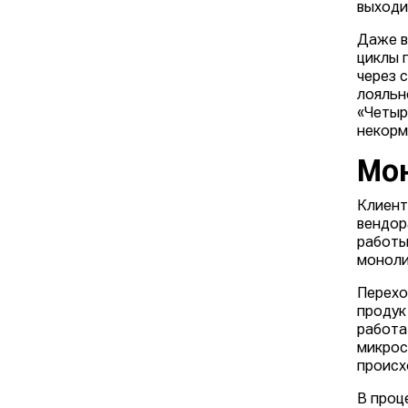
выходи
Даже в
циклы 
через 
лояльн
«Четыр
некорм
Мо
Клиент
вендор
работы
моноли
Перехо
продук
работа
микрос
происх
В проц