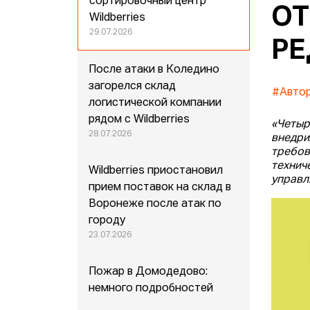
сортировочный центр
ОТ
Wildberries
29.07.2026
РЕ
После атаки в Коледино
загорелся склад
#Автор
логистической компании
рядом с Wildberries
«Четыр
28.07.2026
внедри
требов
технич
Wildberries приостановил
управ
прием поставок на склад в
Воронеже после атак по
городу
23.07.2026
Пожар в Домодедово:
немного подробностей