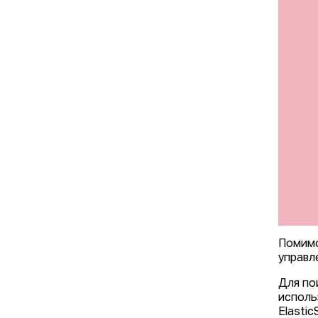
Помимо
управл
Для по
исполь
Elastic