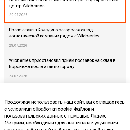
Под Рязанью после атаки БПЛА горит сортировочный
центр Wildberries
29.07.2026
После атаки в Коледино загорелся склад
логистической компании рядом с Wildberries
28.07.2026
Wildberries приостановил прием поставок на склад в
Воронеже после атак по городу
23.07.2026
Пожар в Домодедово: немного подробностей
Продолжая использовать наш сайт, вы соглашаетесь
20.07.2026
с условиями обработки cookie-файлов и
пользовательских данных с помощью Яндекс
Конец эпохи маркетплейсов: прогнозы сооснователя
Метрики, необходимых для аналитики и улучшения
Mr.Doors Максима Валецкого