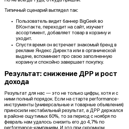
Но не всегда туда, откуда пришли.
Типичный сценарий выглядел так:
Пользователь видит баннер BigGeek во
ВКонтакте, переходит на сайт, изучает
ассортимент, добавляет товар в корзину и
уходит.
Спустя время он встречает знакомый бренд в
рекламе Яндекс Директа или в органической
выдаче, вспоминает про свою заполненную
корзину и спокойно завершает покупку.
Результат: снижение ДРР и рост
дохода
Результат для нас — это не только цифры, хотя и с
ними полный порядок. Если на старте performance-
инструменты (универсальные и товарные объявления)
приносили нестабильный результат, а ДРР держался
в районе ощутимых
60%
, то за период с ноября по
февраль нам удалось снизить его до
4,7%
по
performance-кампаниям. И это при скромном