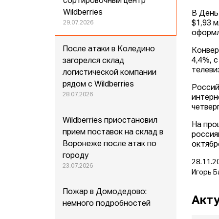
сортировочный центр
Wildberries
В День
$1,93 
29.07.2026
оформл
После атаки в Коледино
Конвер
4,4%, 
загорелся склад
телевиз
логистической компании
рядом с Wildberries
Россий
28.07.2026
интерн
четвер
Wildberries приостановил
На про
прием поставок на склад в
россия
Воронеже после атак по
октябр
городу
28.11.2
23.07.2026
Игорь Б
Пожар в Домодедово:
Акту
немного подробностей