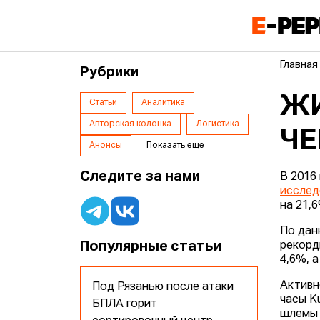
Главная
Рубрики
ЖИ
Статьи
Аналитика
Авторская колонка
Логистика
ЧЕ
Анонсы
Показать еще
Следите за нами
В 2016
иссле
на 21,
По дан
Популярные статьи
рекорд
4,6%, 
Активн
Под Рязанью после атаки
часы K
БПЛА горит
шлемы 