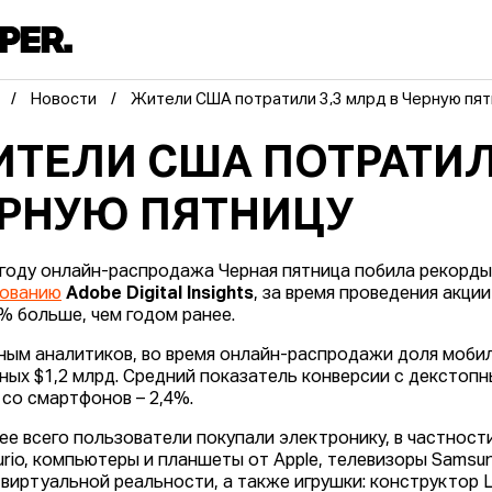
Новости
Жители США потратили 3,3 млрд в Черную пя
ТЕЛИ США ПОТРАТИЛИ
РНУЮ ПЯТНИЦУ
 году онлайн-распродажа Черная пятница побила рекорды
дованию
Adobe Digital Insights
, за время проведения акци
6% больше, чем годом ранее.
ным аналитиков, во время онлайн-распродажи доля мобил
ных $1,2 млрд. Средний показатель конверсии с декстопн
а со смартфонов – 2,4%.
ее всего пользователи покупали электронику, в частности
urio, компьютеры и планшеты от Apple, телевизоры Samsun
виртуальной реальности, а также игрушки: конструктор Le