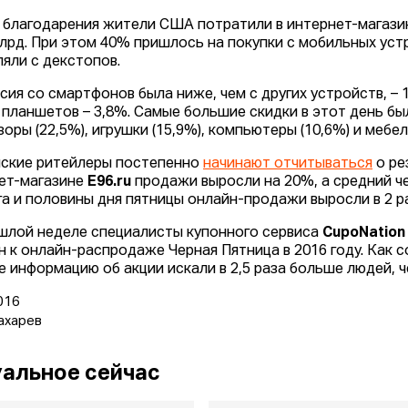
 благодарения жители США потратили в интернет-магазин
млрд. При этом 40% пришлось на покупки с мобильных уст
яли с декстопов.
сия со смартфонов была ниже, чем с других устройств, – 
с планшетов – 3,8%. Самые большие скидки в этот день бы
оры (22,5%), игрушки (15,9%), компьютеры (10,6%) и мебель
ские ритейлеры постепенно
начинают отчитываться
о ре
ет-магазине
E96.ru
продажи выросли на 20%, а средний чек
га и половины дня пятницы онлайн-продажи выросли в 2 раз
шлой неделе специалисты купонного сервиса
CupoNation
н к онлайн-распродаже Черная Пятница в 2016 году. Как 
е информацию об акции искали в 2,5 раза больше людей, 
016
ахарев
альное сейчас