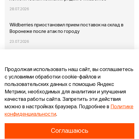
28.07.2026
Wildberries приостановил прием поставок на склад в
Воронеже после атак по городу
23.07.2026
Пожар в Домодедово: немного подробностей
Продолжая использовать наш сайт, вы соглашаетесь
20.07.2026
с условиями обработки cookie-файлов и
пользовательских данных с помощью Яндекс
Конец эпохи маркетплейсов: прогнозы сооснователя
Метрики, необходимых для аналитики и улучшения
Mr.Doors Максима Валецкого
качества работы сайта. Запретить эти действия
можно в настройках браузера. Подробнее в
Политике
26.06.2026
конфиденциальности
.
Соглашаюсь
Конфиденциальность
Согласие