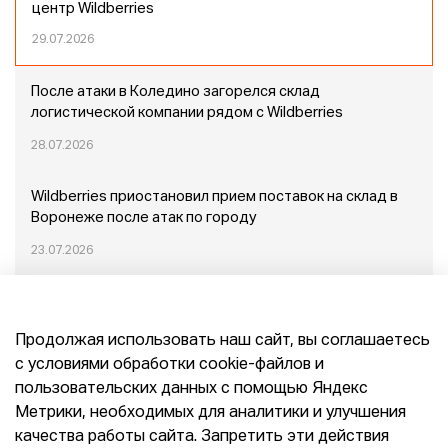
центр Wildberries
29.07.2026
После атаки в Коледино загорелся склад
логистической компании рядом с Wildberries
28.07.2026
Wildberries приостановил прием поставок на склад в
Воронеже после атак по городу
23.07.2026
Пожар в Домодедово: немного подробностей
Продолжая использовать наш сайт, вы соглашаетесь
20.07.2026
с условиями обработки cookie-файлов и
пользовательских данных с помощью Яндекс
Конец эпохи маркетплейсов: прогнозы сооснователя
Метрики, необходимых для аналитики и улучшения
Mr.Doors Максима Валецкого
качества работы сайта. Запретить эти действия