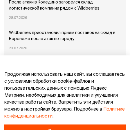
После атаки в Коледино загорелся склад
логистической компании рядом с Wildberries
28.07.2026
Wildberries приостановил прием поставок на склад в
Воронеже после атак по городу
23.07.2026
Пожар в Домодедово: немного подробностей
Продолжая использовать наш сайт, вы соглашаетесь
20.07.2026
с условиями обработки cookie-файлов и
пользовательских данных с помощью Яндекс
Конец эпохи маркетплейсов: прогнозы сооснователя
Метрики, необходимых для аналитики и улучшения
Mr.Doors Максима Валецкого
качества работы сайта. Запретить эти действия
можно в настройках браузера. Подробнее в
Политике
26.06.2026
конфиденциальности
.