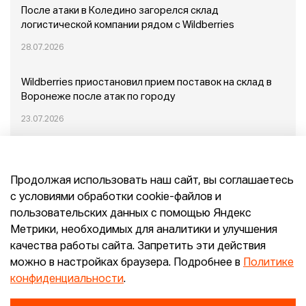
После атаки в Коледино загорелся склад
логистической компании рядом с Wildberries
28.07.2026
Wildberries приостановил прием поставок на склад в
Воронеже после атак по городу
23.07.2026
Пожар в Домодедово: немного подробностей
Продолжая использовать наш сайт, вы соглашаетесь
20.07.2026
с условиями обработки cookie-файлов и
пользовательских данных с помощью Яндекс
Конец эпохи маркетплейсов: прогнозы сооснователя
Метрики, необходимых для аналитики и улучшения
Mr.Doors Максима Валецкого
качества работы сайта. Запретить эти действия
можно в настройках браузера. Подробнее в
Политике
26.06.2026
конфиденциальности
.