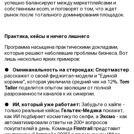
успешно балансируют между маркетплейсами и
собственным ecom, и поговорят о том, что ждет
рынок после тотального доминирования площадок.
Практика, кейсы и ничего лишнего
Программа насыщена практическими докладами,
которые решают наболевшие проблемы бизнеса. Вот
лишь несколько ярких примеров:
●
Омниканальность на стероидах:
Спортмастер
расскажет о своей фиджитал-модели и "Единой
корзине", которая увеличила средний чек на 12%.
Tom
Tailor
поделится опытом эволюции от полной
разрозненности каналов к их синергии.
●
ИИ, который уже работает:
Забудьте о хайпе -
только реальные кейсы.
Гельтек-Медика
покажет,
как ИИ подбирает косметику по селфи, а
Эксмо
- как
автоматизировали ответы на 200+ вопросов
покупателей в день. Команда
Finntrail
представит