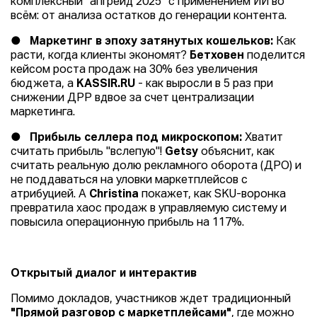
комплексный "апгрейд 2025" с применением ИИ во
всём: от анализа остатков до генерации контента.
●
Маркетинг в эпоху затянутых кошельков:
Как
расти, когда клиенты экономят?
Бетховен
поделится
кейсом роста продаж на 30% без увеличения
бюджета, а
KASSIR.RU
- как выросли в 5 раз при
снижении ДРР вдвое за счет централизации
маркетинга.
●
Прибыль селлера под микроскопом:
Хватит
считать прибыль "вслепую"!
Getsy
объяснит, как
считать реальную долю рекламного оборота (ДРО) и
не поддаваться на уловки маркетплейсов с
атрибуцией. А
Christina
покажет, как SKU-воронка
превратила хаос продаж в управляемую систему и
повысила операционную прибыль на 117%.
Открытый диалог и интерактив
Помимо докладов, участников ждет традиционный
"Прямой разговор с маркетплейсами"
, где можно