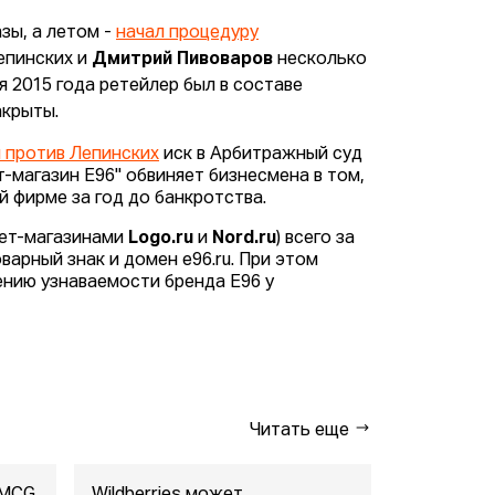
зы, а летом -
начал процедуру
епинских и
Дмитрий Пивоваров
несколько
я 2015 года ретейлер был в составе
акрыты.
 против Лепинских
иск в Арбитражный суд
магазин Е96" обвиняет бизнесмена в том,
 фирме за год до банкротства.
нет-магазинами
Logo.ru
и
Nord.ru
) всего за
арный знак и домен e96.ru. При этом
ению узнаваемости бренда Е96 у
Читать еще