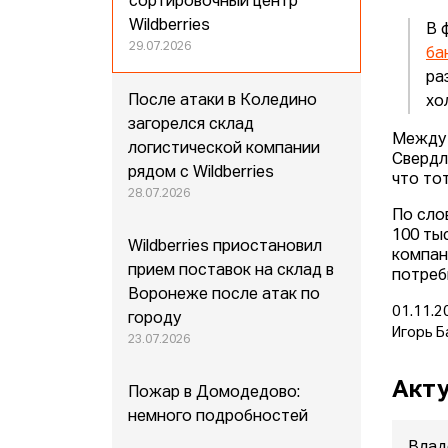
сортировочный центр
Wildberries
В 
29.07.2026
ба
ра
После атаки в Коледино
хо
загорелся склад
Между 
логистической компании
Свердл
рядом с Wildberries
что то
28.07.2026
По сло
100 ты
Wildberries приостановил
компан
прием поставок на склад в
потреб
Воронеже после атак по
01.11.2
городу
Игорь Б
23.07.2026
Акту
Пожар в Домодедово:
немного подробностей