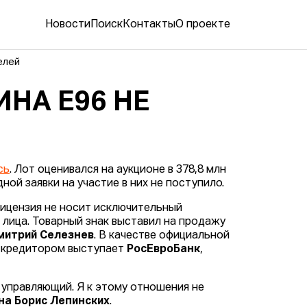
Новости
Поиск
Контакты
О проекте
елей
НА E96 НЕ
сь
. Лот оценивался на аукционе в 378,8 млн
ной заявки на участие в них не поступило.
лицензия не носит исключительный
е лица. Товарный знак выставил на продажу
митрий Селезнев
. В качестве официальной
м кредитором выступает
РосЕвроБанк
,
 управляющий. Я к этому отношения не
на Борис Лепинских
.