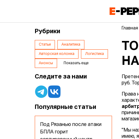
Главная
Рубрики
ТО
Статьи
Аналитика
Авторская колонка
Логистика
НА
Анонсы
Показать еще
Следите за нами
Претен
руб. То
Права 
характ
Популярные статьи
арбит
причин
магази
Под Рязанью после атаки
"Мы на
БПЛА горит
имею, 