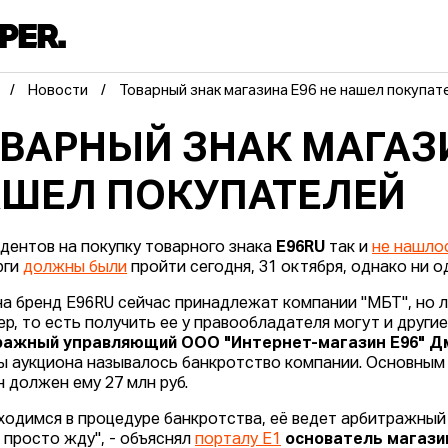
Новости
Товарный знак магазина E96 не нашел покупат
ВАРНЫЙ ЗНАК МАГАЗИ
ШЕЛ ПОКУПАТЕЛЕЙ
дентов на покупку товарного знака
Е96RU
так и
не нашло
рги
должны были
пройти сегодня, 31 октября, однако ни од
на бренд Е96RU сейчас принадлежат компании "МБТ", но 
ер, то есть получить ее у правообладателя могут и други
ражный управляющий ООО "Интернет-магазин E96" Д
ы аукциона называлось банкротство компании. Основны
н должен ему 27 млн руб.
ходимся в процедуре банкротства, её ведет арбитражный
я просто жду", - объяснял
порталу E1
основатель магази