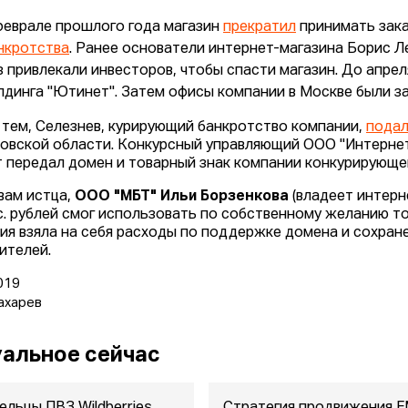
феврале прошлого года магазин
прекратил
принимать зака
нкротства
. Ранее основатели интернет-магазина Борис Л
з привлекали инвесторов, чтобы спасти магазин. До апрел
лдинга "Ютинет". Затем офисы компании в Москве были з
тем, Селезнев, курирующий банкротство компании,
подал
овской области. Конкурсный управляющий ООО "Интернет-
т передал домен и товарный знак компании конкурирующей
вам истца,
ООО "МБТ" Ильи Борзенкова
(владеет интер
с. рублей смог использовать по собственному желанию тов
ия взяла на себя расходы по поддержке домена и сохран
ителей.
019
ахарев
альное сейчас