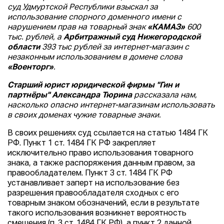
суд Удмуртской Республики взыскал за
использование спорного доменного имени с
нарушением прав на товарный знак
«КАМАЗ»
600
тыс. рублей, а
Арбитражный суд Нижегородской
области
393 тыс рублей за интернет-магазин с
незаконным использованием в домене слова
«Военторг»
.
Старший юрист юридической фирмы "Гин и
партнёры" Александра Тюрина
рассказала нам,
насколько опасно интернет-магазинам использовать
в своих доменах чужие товарные знаки.
В своих решениях суд ссылается на статью 1484 ГК
РФ. Пункт 1 ст. 1484 ГК РФ закрепляет
исключительно право использования товарного
знака, а также распоряжения данным правом, за
правообладателем. Пункт 3 ст. 1484 ГК РФ
устанавливает заперт на использование без
разрешения правообладателя сходных с его
товарным знаком обозначений, если в результате
такого использования возникнет вероятность
смешения (п. 3 ст. 1484 ГК РФ), а пункт 2 данной