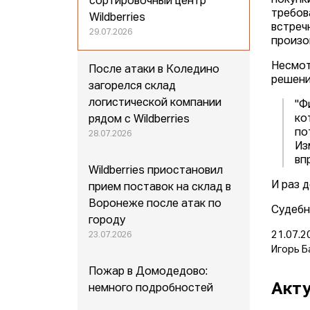
покупк
сортировочный центр
требов
Wildberries
встреч
29.07.2026
произо
Несмот
После атаки в Коледино
решени
загорелся склад
логистической компании
"Ф
ко
рядом с Wildberries
по
28.07.2026
Из
вп
Wildberries приостановил
И раз 
прием поставок на склад в
Воронеже после атак по
Судебн
городу
21.07.2
23.07.2026
Игорь Б
Пожар в Домодедово:
Акту
немного подробностей