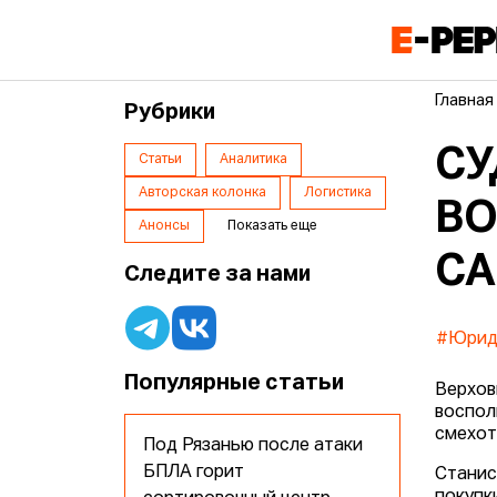
Главная
Рубрики
СУ
Статьи
Аналитика
Авторская колонка
Логистика
ВО
Анонсы
Показать еще
СА
Следите за нами
#Юрид
Популярные статьи
Верхов
воспол
смехот
Под Рязанью после атаки
БПЛА горит
Станис