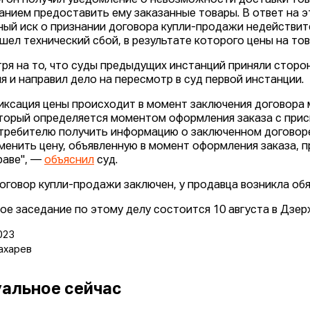
и он получил уведомление о невозможности доставки товар
анием предоставить ему заказанные товары. В ответ на э
ный иск о признании договора купли-продажи недействит
шел технический сбой, в результате которого цены на то
ря на то, что суды предыдущих инстанций приняли сторо
я и направил дело на пересмотр в суд первой инстанции.
иксация цены происходит в момент заключения договора 
торый определяется моментом оформления заказа с прис
требителю получить информацию о заключенном договоре 
менить цену, объявленную в момент оформления заказа, 
раве", —
объяснил
суд.
договор купли-продажи заключен, у продавца возникла об
ое заседание по этому делу состоится 10 августа в Дзе
023
ахарев
альное сейчас