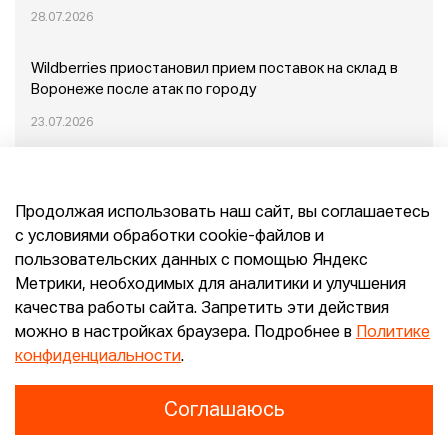
28.07.2026
Wildberries приостановил прием поставок на склад в
Воронеже после атак по городу
23.07.2026
Пожар в Домодедово: немного подробностей
Продолжая использовать наш сайт, вы соглашаетесь
20.07.2026
с условиями обработки cookie-файлов и
пользовательских данных с помощью Яндекс
Конец эпохи маркетплейсов: прогнозы сооснователя
Метрики, необходимых для аналитики и улучшения
Mr.Doors Максима Валецкого
качества работы сайта. Запретить эти действия
можно в настройках браузера. Подробнее в
Политике
26.06.2026
конфиденциальности
.
Соглашаюсь
Конфиденциальность
Согласие
E-pepper.ru © 2026