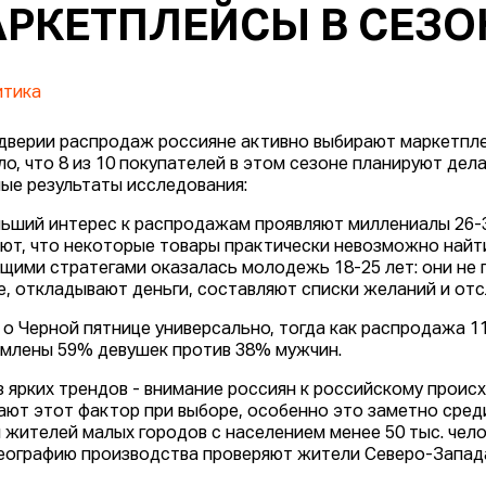
РКЕТПЛЕЙСЫ В СЕЗ
итика
дверии распродаж россияне активно выбирают маркетпл
ло, что 8 из 10 покупателей в этом сезоне планируют дел
ые результаты исследования:
ьший интерес к распродажам проявляют миллениалы 26-3
ют, что некоторые товары практически невозможно найти
щими стратегами оказалась молодежь 18-25 лет: они не 
е, откладывают деньги, составляют списки желаний и о
 о Черной пятнице универсально, тогда как распродажа 1
млены 59% девушек против 38% мужчин.
з ярких трендов - внимание россиян к российскому проис
ают этот фактор при выборе, особенно это заметно среди
и жителей малых городов с населением менее 50 тыс. чел
географию производства проверяют жители Северо-Запада