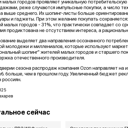
 малых городов проявляют уникальную потребительскую 
дажами, реже случаются импульсные покупки, а число тех
за выше среднего. Их шопинг-листы больше ориентированы
уары и гаджеты. При этом желание покупать сохраняется:
й малых городов - 31%, что практически совпадает со с
ия продиктована не отсутствием интереса, а рациональ
ование выделяет два направления осознанного потреблени
ой молодежи и миллениалов, которые используют маркет
иональный шопинг" жителей малых городов и старшего по
ержка отечественного производителя.
дверии сезона распродаж компания Ozon направляет на их
уб. больше, чем в прошлом году. Увеличенный бюджет ре
н россиян.
025
ахарев
альное сейчас