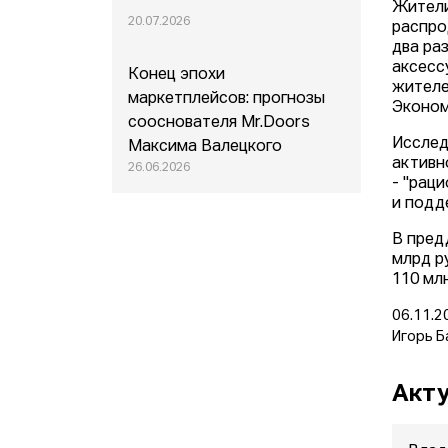
Жители
20.07.2026
распро
два ра
аксесс
Конец эпохи
жителе
маркетплейсов: прогнозы
Эконом
сооснователя Mr.Doors
Исслед
Максима Валецкого
активн
26.06.2026
- "рац
и подд
В пред
млрд р
110 мл
06.11.2
Игорь Б
Акту