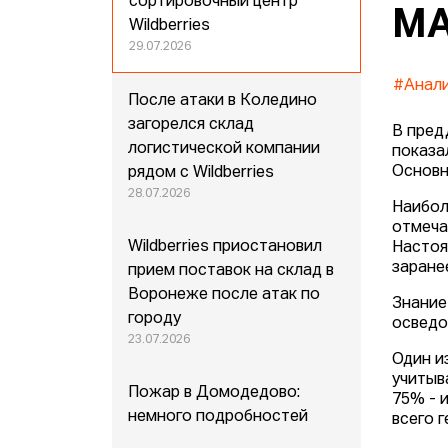
сортировочный центр
МА
Wildberries
29.07.2026
#Анал
После атаки в Коледино
загорелся склад
В пред
логистической компании
показа
Основн
рядом с Wildberries
28.07.2026
Наибол
отмеча
Wildberries приостановил
Настоя
заране
прием поставок на склад в
Воронеже после атак по
Знание
городу
осведо
23.07.2026
Один и
учитыв
Пожар в Домодедово:
75% - 
немного подробностей
всего 