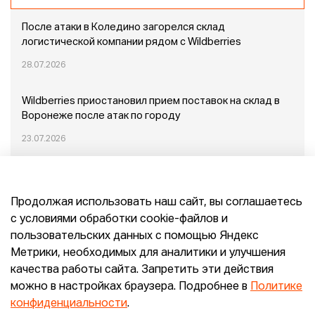
После атаки в Коледино загорелся склад
логистической компании рядом с Wildberries
28.07.2026
Wildberries приостановил прием поставок на склад в
Воронеже после атак по городу
23.07.2026
Пожар в Домодедово: немного подробностей
Продолжая использовать наш сайт, вы соглашаетесь
20.07.2026
с условиями обработки cookie-файлов и
пользовательских данных с помощью Яндекс
Конец эпохи маркетплейсов: прогнозы сооснователя
Метрики, необходимых для аналитики и улучшения
Mr.Doors Максима Валецкого
качества работы сайта. Запретить эти действия
можно в настройках браузера. Подробнее в
Политике
26.06.2026
конфиденциальности
.