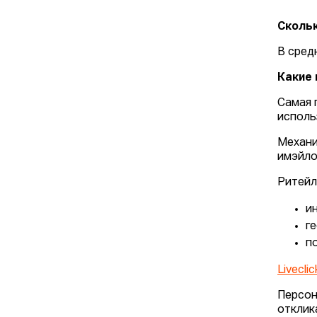
Сколь
В сред
Какие
Самая 
исполь
Механи
имэйло
Ритейл
и
г
п
Liveclic
Персон
отклик