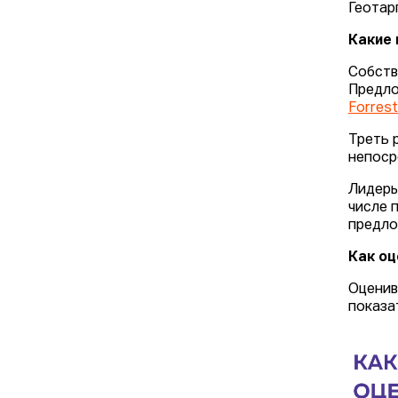
Геотар
Какие
Собств
Предло
Forrest
Треть 
непоср
Лидеры
числе 
предло
Как о
Оценив
показа