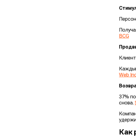
Стиму
Персон
Получа
BCG
Продв
Клиент
Каждый
Web In
Возвр
37% по
снова.
Компан
удержи
Как