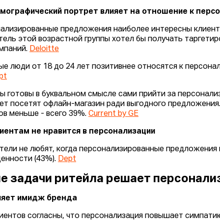
мографический портрет влияет на отношение к перс
ализированные предложения наиболее интересны клиента
тель этой возрастной группы хотел бы получать таргети
мпаний.
Deloitte
е люди от 18 до 24 лет позитивнее относятся к персонал
pt
ы готовы в буквальном смысле сами прийти за персонализа
лет посетят офлайн-магазин ради выгодного предложения.
ов меньше - всего 39%.
Current by GE
иентам не нравится в персонализации
тели не любят, когда персонализированные предложения н
ценности (43%).
Dept
е задачи ритейла решает персонали
ляет имидж бренда
иентов согласны, что персонализация повышает симпатию