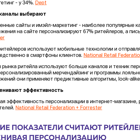
гетинг - у 34%.
Dept
 каналы выбирают
енные сайты и имэйл-маркетинг - наиболее популярные к
жения на сайте персонализируют 67% ритейлеров, а пис
er
ритейлеров используют мобильные технологии и отправ
едственно в смартфоны клиентов.
National Retail Federati
 рынка ритейла используют больше каналов и техник перс
персонализированный мерчендайзинг и программы лояльн
жений они применяют предиктивные алгоритмы, look-alike
ценивают эффективность
ая эффективность персонализации в интернет-магазине,
телей.
National Retail Federation + Forrester