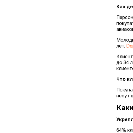
Как де
Персон
покупа
авиако
Молоды
лет.
De
Клиент
до 34 
клиент
Что кл
Покупа
несут 
Каки
Укреп
64% кл