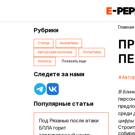
Главная
Рубрики
ПР
Статьи
Аналитика
Авторская колонка
Логистика
ПЕ
Анонсы
Показать еще
Следите за нами
#Автор
В ближ
персон
Популярные статьи
предло
среди 
Под Рязанью после атаки
цифры 
Строит
БПЛА горит
собира