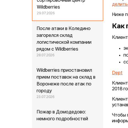
сортировочный центр
делить
Wildberries
29.07.2026
Ниже п
Как 
После атаки в Коледино
загорелся склад
Клиент
логистической компании
э
рядом с Wildberries
п
28.07.2026
с
Wildberries приостановил
Dept
прием поставок на склад в
Клиент
Воронеже после атак по
2018 г
городу
23.07.2026
Клиент
устана
Пожар в Домодедово:
Чтобы 
немного подробностей
информ