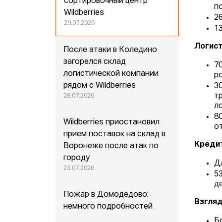
сортировочный центр
п
Wildberries
2
29.07.2026
1
Логист
После атаки в Коледино
загорелся склад
7
логистической компании
р
рядом с Wildberries
3
т
28.07.2026
л
8
Wildberries приостановил
о
прием поставок на склад в
Креди
Воронеже после атак по
городу
Д
23.07.2026
5
д
Пожар в Домодедово:
Взгляд
немного подробностей
Б