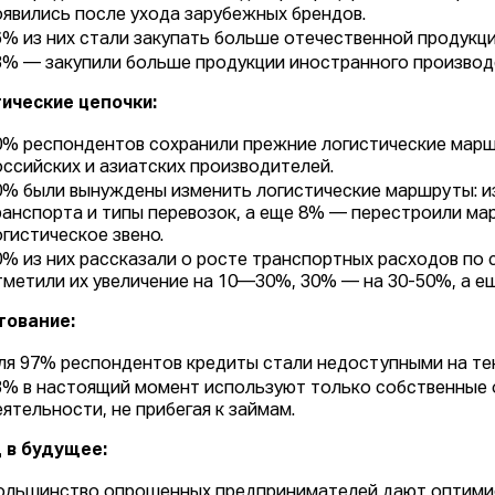
оявились после ухода зарубежных брендов.
6% из них стали закупать больше отечественной продукци
3% — закупили больше продукции иностранного производ
ические цепочки:
0% респондентов сохранили прежние логистические маршр
оссийских и азиатских производителей.
0% были вынуждены изменить логистические маршруты: из
ранспорта и типы перевозок, а еще 8% — перестроили мар
огистическое звено.
0% из них рассказали о росте транспортных расходов по
тметили их увеличение на 10—30%, 30% — на 30-50%, а е
тование:
ля 97% респондентов кредиты стали недоступными на тек
3% в настоящий момент используют только собственные 
еятельности, не прибегая к займам.
 в будущее:
ольшинство опрошенных предпринимателей дают оптимист