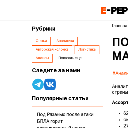
Главная
Рубрики
ПО
Статьи
Аналитика
Авторская колонка
Логистика
МА
Анонсы
Показать еще
Следите за нами
#Анал
Аналит
страны
Популярные статьи
Ассор
6
Под Рязанью после атаки
о
БПЛА горит
2