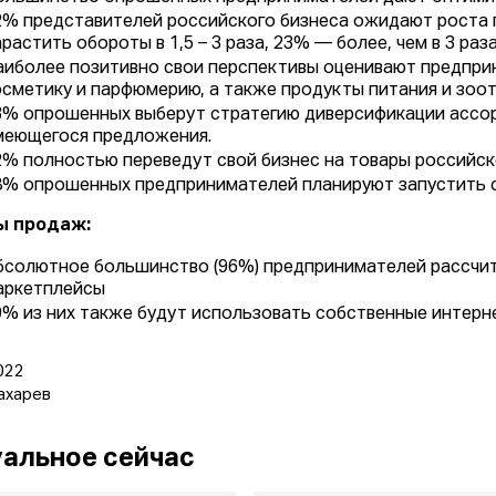
2% представителей российского бизнеса ожидают роста 
растить обороты в 1,5 – 3 раза, 23% — более, чем в 3 раза
аиболее позитивно свои перспективы оценивают предприн
осметику и парфюмерию, а также продукты питания и зоо
3% опрошенных выберут стратегию диверсификации ассор
меющегося предложения.
2% полностью переведут свой бизнес на товары российск
8% опрошенных предпринимателей планируют запустить 
ы продаж:
бсолютное большинство (96%) предпринимателей рассчит
аркетплейсы
9% из них также будут использовать собственные интерн
022
ахарев
альное сейчас