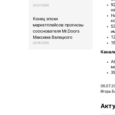
9
20.07.2026
на
Н
Конец эпохи
к
маркетплейсов: прогнозы
5
сооснователя Mr.Doors
и
1
Максима Валецкого
1
26.06.2026
Канал
А
м
3
06.07.2
Игорь Б
Акту