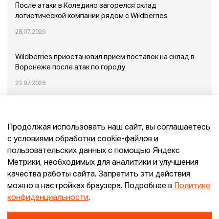
После атаки в Коледино загорелся склад
логистической компании рядом с Wildberries
28.07.2026
Wildberries приостановил прием поставок на склад в
Воронеже после атак по городу
23.07.2026
Пожар в Домодедово: немного подробностей
Продолжая использовать наш сайт, вы соглашаетесь
20.07.2026
с условиями обработки cookie-файлов и
пользовательских данных с помощью Яндекс
Конец эпохи маркетплейсов: прогнозы сооснователя
Метрики, необходимых для аналитики и улучшения
Mr.Doors Максима Валецкого
качества работы сайта. Запретить эти действия
можно в настройках браузера. Подробнее в
Политике
26.06.2026
конфиденциальности
.