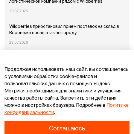
логистической компании рядом с Wildberries
28.07.2026
Wildberries приостановил прием поставок на склад в
Воронеже после атак по городу
23.07.2026
Пожар в Домодедово: немного подробностей
Продолжая использовать наш сайт, вы соглашаетесь
20.07.2026
с условиями обработки cookie-файлов и
пользовательских данных с помощью Яндекс
Конец эпохи маркетплейсов: прогнозы сооснователя
Метрики, необходимых для аналитики и улучшения
Mr.Doors Максима Валецкого
качества работы сайта. Запретить эти действия
можно в настройках браузера. Подробнее в
Политике
26.06.2026
конфиденциальности
.
Соглашаюсь
Конфиденциальность
Согласие