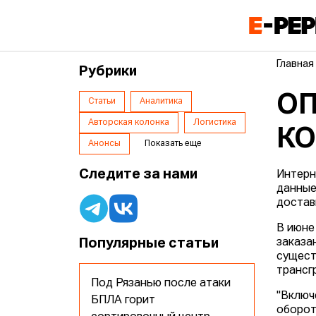
Главная
Рубрики
ОП
Статьи
Аналитика
Авторская колонка
Логистика
КО
Анонсы
Показать еще
Следите за нами
Интерн
данные
достав
В июне
Популярные статьи
заказа
сущест
трансг
Под Рязанью после атаки
"Включ
БПЛА горит
оборот