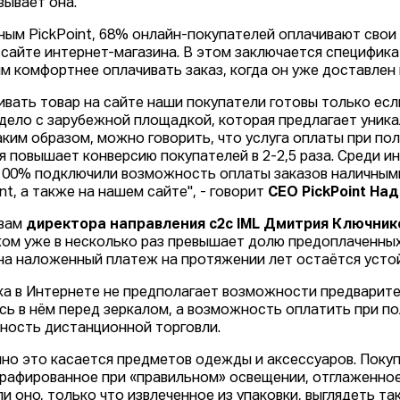
зывает она.
ным PickPoint, 68% онлайн-покупателей оплачивают свои 
а сайте интернет-магазина. В этом заключается специфик
м комфортнее оплачивать заказ, когда он уже доставлен 
ивать товар на сайте наши покупатели готовы только есл
дело с зарубежной площадкой, которая предлагает уник
Таким образом, можно говорить, что услуга оплаты при пол
я повышает конверсию покупателей в 2-2,5 раза. Среди ин
100% подключили возможность оплаты заказов наличными
nt, а также на нашем сайте", - говорит
CEO PickPoint Н
овам
директора направления с2с IML Дмитрия Ключник
ом уже в несколько раз превышает долю предоплаченных 
на наложенный платеж на протяжении лет остаётся усто
ка в Интернете не предполагает возможности предварите
сь в нём перед зеркалом, а возможность оплатить при п
ность дистанционной торговли.
но это касается предметов одежды и аксессуаров. Покуп
рафированное при «правильном» освещении, отглаженное 
ли оно, только что извлеченное из упаковки, выглядеть та