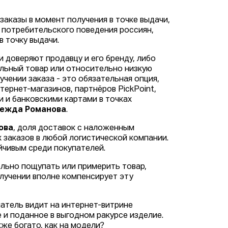
заказы в момент получения в точке выдачи,
а потребительского поведения россиян,
в точку выдачи.
и доверяют продавцу и его бренду, либо
альный товар или относительно низкую
учении заказа - это обязательная опция,
тернет-магазинов, партнёров PickPoint,
 и банковскими картами в точках
адежда Романова
.
ова
, доля доставок с наложенным
заказов в любой логистической компании.
йчивым среди покупателей.
льно пощупать или примерить товар,
олучении вполне компенсирует эту
атель видит на интернет-витрине
и поданное в выгодном ракурсе изделие.
кже богато, как на модели?