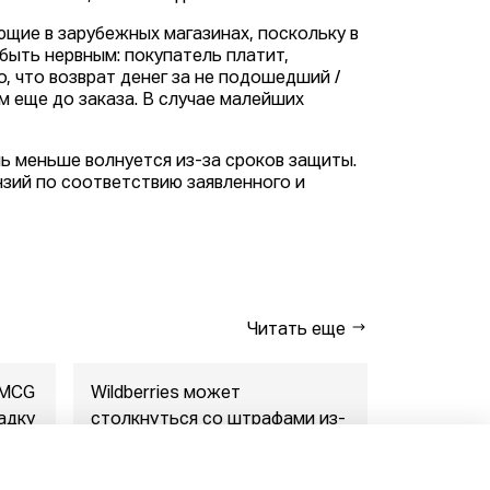
ющие в зарубежных магазинах, поскольку в
ыть нервным: покупатель платит,
о, что возврат денег за не подошедший /
 еще до заказа. В случае малейших
ь меньше волнуется из-за сроков защиты.
зий по соответствию заявленного и
Читать еще
FMCG
Wildberries может
"Газпром-
адку
столкнуться со штрафами из-
совместны
за раскрытия данн...
маркетпл..
07.08.2026
07.08.2026