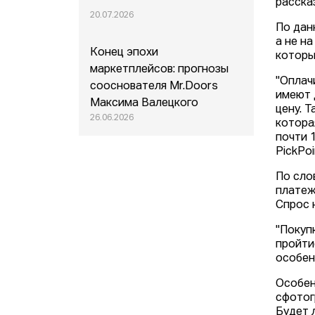
расска
20.07.2026
По дан
а не н
Конец эпохи
которы
маркетплейсов: прогнозы
"Оплач
сооснователя Mr.Doors
имеют 
Максима Валецкого
цену. 
26.06.2026
котора
почти 
PickPoi
По сл
платеж
Спрос 
"Покуп
пройти
особен
Особен
сфотог
Будет 