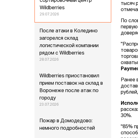
сортировочный центр
тысяч 
Wildberries
отмеча
29.07.2026
По сл
первую
После атаки в Коледино
доверя
загорелся склад
"Распр
логистической компании
товаро
рядом с Wildberries
торгов
28.07.2026
охваты
Paymen
Wildberries приостановил
Ранее 
прием поставок на склад в
достав
Воронеже после атак по
рублей,
городу
Испол
23.07.2026
расска
30%.
Пожар в Домодедово:
"85% п
немного подробностей
способ