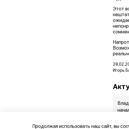
Этот в
нештат
ожидае
непонр
сомнен
Напрот
Возмож
реальн
28.02.2
Игорь Б
Акту
Влад
нача
прод
07.08.
Продолжая использовать наш сайт, вы сог