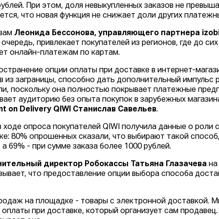
рублей. При этом, доля невыкупленных заказов не превышал
ется, что новая функция не снижает доли других платежн
овам
Леонида Бессонова, управляющего партнера izobil
 очередь, привлекает покупателей из регионов, где до си
ет онлайн-платежам по картам.
остранение опции оплаты при доставке в интернет-магаз
в из заграницы, способно дать дополнительный импульс 
ли, поскольку она полностью покрывает платежные пред
вает аудиторию без опыта покупок в зарубежных магазина
t on Delivery QIWI Станислав Савельев
.
в ходе опроса покупателей QIWI получила данные о роли 
ке: 80% опрошенных сказали, что выбирают такой способ
 а 69% - при сумме заказа более 1000 рублей.
нительный директор Робокассы Татьяна Глазачева
на
зывает, что предоставление опции выбора способа дост
родаж на площадке - товары с электронной доставкой. М
 оплаты при доставке, который организует сам продавец.