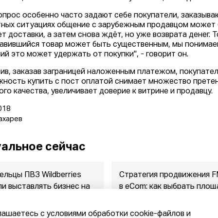
опрос особенно часто задают себе покупатели, заказыва
ных ситуациях общение с зарубежным продавцом может б
т доставки, а затем снова ждёт, но уже возврата денег. Т
авившийся товар может быть существенным, мы понимаем
ий это может удержать от покупки", - говорит он.
ив, заказав заграницей наложенным платежом, покупател
ность купить с пост оплатой снимает множество претен
ого качества, увеличивает доверие к витрине и продавцу.
018
ахарев
альное сейчас
ельцы ПВЗ Wildberries
Стратегия продвижения 
ли выставлять бизнес на
в eСom: как выбрать площ
ажу
между ...
2026
07.08.2026
лашаетесь с условиями обработки cookie-файлов и