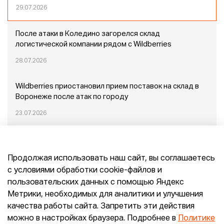
29.07.2026
После атаки в Коледино загорелся склад
логистической компании рядом с Wildberries
28.07.2026
Wildberries приостановил прием поставок на склад в
Воронеже после атак по городу
23.07.2026
Пожар в Домодедово: немного подробностей
Продолжая использовать наш сайт, вы соглашаетесь
20.07.2026
с условиями обработки cookie-файлов и
пользовательских данных с помощью Яндекс
Конец эпохи маркетплейсов: прогнозы сооснователя
Метрики, необходимых для аналитики и улучшения
Mr.Doors Максима Валецкого
качества работы сайта. Запретить эти действия
можно в настройках браузера. Подробнее в
Политике
26.06.2026