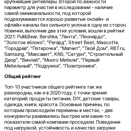
крупнейшие ритейлеры. Второй по важности
параметр для участия в исследовании - наличие
самой омниканальности, под которой
подразумеваются хорошо развитые онлайн- и
офлайн-каналы без сильного уклона в одну из сторон.
Новички, выполнив два этих условия, вошли в рейтинг
2021: Pull&Bear, Bershka, "Лента", "Леонардо",
"Золотое яблоко", "Регард", Street Beat, Mascotte,
"Горздрав", "Пятерочка", "Магнит", "Твой Дом", RBT.ru,
Samsung, "Максавит", KNS, "Сатурн", "Строительный
Двор", "Винлаб", "Много Мебели", "Первый
Мебельный", "Подружка", "Позитроника".
Общий рейтинг
Топ-10 участников общего рейтинга так же
разнородны, как и в 2020 году, с точки зрения
категорий: продукты питания, DIY, детские товары,
одежда, книги, красота. Основные причины, по
которым происходили перемены в местах, - две:
конкуренты развивались быстрее или какие-то
показатели самой компании проседали. Поведение
под нагрузкой, устойчивость и качество загрузки