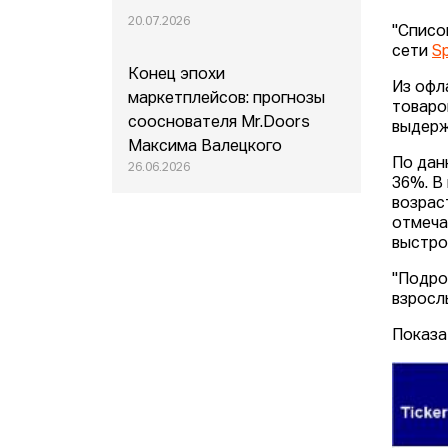
20.07.2026
"Списо
сети
Sp
Конец эпохи
Из офл
маркетплейсов: прогнозы
товар
сооснователя Mr.Doors
выдерж
Максима Валецкого
По да
26.06.2026
36%. В
возрас
отмеча
выстро
"Подро
взросл
Показ