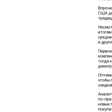
Впроче
США де
традиц
Несмот
итогам
средне
и друг
Первое
компа
тогда 
демогр
Оптими
чтобы 
скидка
Аналит
по-пре
новые 
покупа