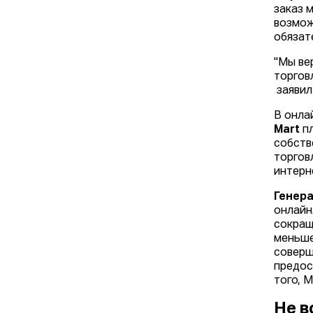
заказ 
возмож
обязат
"Мы ве
торгов
заявил
В онла
Mart
пл
собств
торгов
интерн
Генер
онлайн
сокращ
меньше
соверш
предос
того, 
Не в