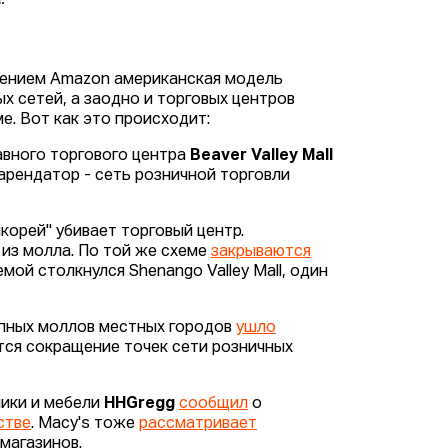
А.
влением Amazon американская модель
х сетей, а заодно и торговых центров
е. Вот как это происходит:
авного торгового центра
Beaver Valley Mall
 арендатор - сеть розничной торговли
якорей" убивает торговый центр.
 из молла. По той же схеме
закрываются
мой столкнулся Shenango Valley Mall, один
упных моллов местных городов
ушло
уется сокращение точек сети розничных
ники и мебели
HHGregg
сообщил
о
стве
. Macy's тоже
рассматривает
магазинов.