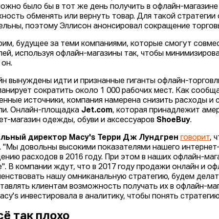
можно было бы в тот же день получить в офлайн-магазине
ность обменять или вернуть товар. Для такой стратегии
ельны, поэтому Эллисон анонсировал сокращение торговы
рим, будущее за теми компаниями, которые смогут совме
лей, используя офлайн-магазины так, чтобы минимизирова
 он.
йн вынуждены идти и признанные гиганты офлайн-торговл
анирует сократить около 1 000 рабочих мест. Как сообщ
енные источники, компания намерена снизить расходы и 
ли. Онлайн-площадка
Jet.com
, которая принадлежит аме
ет-магазин одежды, обуви и аксессуаров
ShoeBuy
.
альный директор Macy's Терри Дж Лундгрен
говорит
, 
. "Мы довольны высокими показателями нашего интернет-
ению расходов в 2016 году. При этом в наших офлайн-маг
". В компании ждут, что в 2017 году продажи онлайн и 
енствовать нашу омниканальную стратегию, будем делать
тавлять клиентам возможность получать их в офлайн-маг
Macy's инвестировала в аналитику, чтобы понять стратеги
сё так плохо