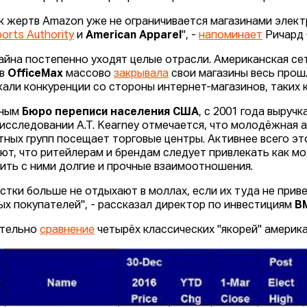
к жертв Amazon уже не ограничивается магазинами элект
orts Authority
и
American Apparel
", -
напоминает
Ричард 
айна постепенно уходят целые отрасли. Американская се
ов
OfficeMax
массово
закрывала
свои магазины весь прошл
али конкуренции со стороны интернет-магазинов, таких 
нным
Бюро переписи населения США
, с 2001 года выруч
 исследовании A.T. Kearney отмечается, что молодёжная а
тных групп посещает торговые центры. Активнее всего э
ют, что ритейлерам и брендам следует привлекать как м
ить с ними долгие и прочные взаимоотношения.
стки больше не отдыхают в моллах, если их туда не прив
ых покупателей", - рассказал директор по инвестициям
B
ательно
сравнение
четырёх классических "якорей" америк