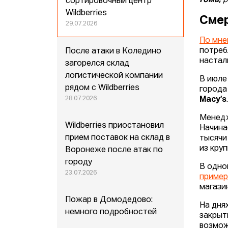
Гома,
р
сортировочный центр
Wildberries
Смер
29.07.2026
По мн
потреб
После атаки в Коледино
настал
загорелся склад
логистической компании
В июле
рядом с Wildberries
города
28.07.2026
Macy’s
Менед
Wildberries приостановил
Начина
прием поставок на склад в
тысячи
из кру
Воронеже после атак по
городу
В одно
23.07.2026
пример
магази
Пожар в Домодедово:
На дня
немного подробностей
закрыт
возмож