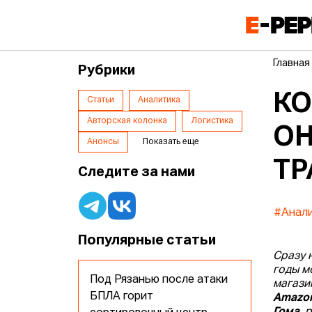
Главная
Рубрики
КО
Статьи
Аналитика
Авторская колонка
Логистика
ОН
Анонсы
Показать еще
ТР
Следите за нами
#Анал
Популярные статьи
Сразу 
годы м
Под Рязанью после атаки
магази
БПЛА горит
Amazo