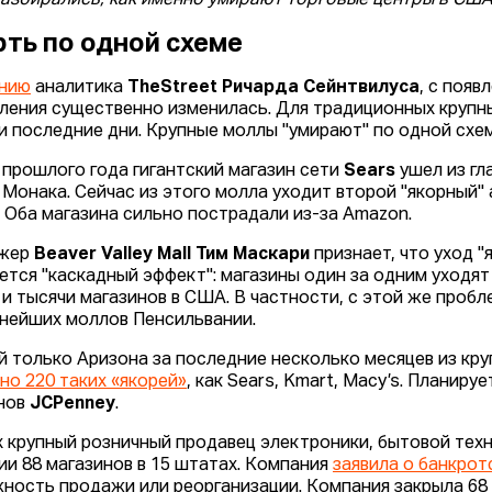
азбирались, как именно умирают торговые центры в СШ
ть по одной схеме
ению
аналитика
TheStreet Ричарда Сейнтвилуса
, с поя
ления существенно изменилась. Для традиционных крупны
и последние дни. Крупные моллы "умирают" по одной схем
 прошлого года гигантский магазин сети
Sears
ушел из гл
 Монака. Сейчас из этого молла уходит второй "якорный"
. Оба магазина сильно пострадали из-за Amazon.
жер
Beaver Valley Mall Тим Маскари
признает, что уход "
ется "каскадный эффект": магазины один за одним уходят
 и тысячи магазинов в США. В частности, с этой же пробле
пнейших моллов Пенсильвании.
й только Аризона за последние несколько месяцев из кр
но 220 таких «якорей»
, как Sears, Kmart, Macy’s. Планир
нов
JCPenney
.
х крупный розничный продавец электроники, бытовой тех
ии 88 магазинов в 15 штатах. Компания
заявила о банкрот
ность продажи или реорганизации. Компания закрыла 68 