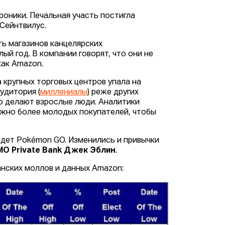
роники. Печальная участь постигла
Сейнтвилус.
ть магазинов канцелярских
ый год. В компании говорят, что они не
как Amazon.
ка крупных торговых центров упала на
удитория (
миллениалы
) реже других
то делают взрослые люди. Аналитики
ожно более молодых покупателей, чтобы
едет Pokémon GO. Изменились и привычки
MO Private Bank Джек Эблин
.
анских моллов и данных Amazon: