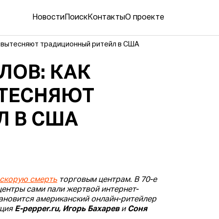
Новости
Поиск
Контакты
О проекте
ы вытесняют традиционный ритейл в США
ЛОВ: КАК
ТЕСНЯЮТ
Л В США
 скорую смерть
торговым центрам. В 70-е
центры сами пали жертвой интернет-
становится американский онлайн-ритейлер
кция
E-pepper.ru, Игорь Бахарев
и
Соня