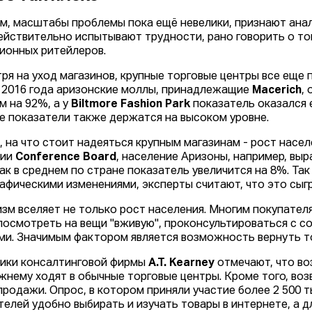
м, масштабы проблемы пока ещё невелики, признают анал
йствительно испытывают трудности, рано говорить о то
ионных ритейлеров.
ря на уход магазинов, крупные торговые центры все еще
 2016 года аризонские моллы, принадлежащие
Macerich
,
м на 92%, а у
Biltmore Fashion Park
показатель оказался 
ие показатели также держатся на высоком уровне.
, на что стоит надеяться крупным магазинам - рост насе
нии
Conference Board
, население Аризоны, например, выра
как в среднем по стране показатель увеличится на 8%. Так
афическими изменениями, эксперты считают, что это сыгр
зм вселяет не только рост населения. Многим покупателя
посмотреть на вещи "вживую", проконсультироваться с с
ми. Значимым фактором является возможность вернуть т
ики консалтинговой фирмы
A.T. Kearney
отмечают, что во
жнему ходят в обычные торговые центры. Кроме того, во
продажи. Опрос, в котором приняли участие более 2 500 
телей удобно выбирать и изучать товары в интернете, а д