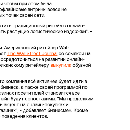
 и чтобы при этом была
 офлайновые витрины вовсе не
х точек своей сети.
стить традиционный ритейл с онлайн-
ть растущие логистические издержки", –
и. Американский ритейлер
Wal-
ает
The Wall Street Journal
со ссылкой на
сосредоточиться на развитии онлайн-
риканскому ритейлеру,
выкупила
обувной
что компания всё активнее будет идти в
бизнеса, а также своей программой по
азинах посетителей становится все
офлайн будут сопоставимы. "Мы продолжим
 акцент на онлайн-покупках и
азинах", - добавляет бизнесмен. Кроме
ю поведения клиентов.