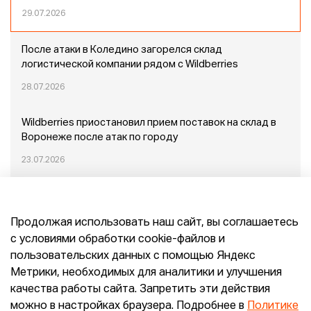
29.07.2026
После атаки в Коледино загорелся склад
логистической компании рядом с Wildberries
28.07.2026
Wildberries приостановил прием поставок на склад в
Воронеже после атак по городу
23.07.2026
Пожар в Домодедово: немного подробностей
Продолжая использовать наш сайт, вы соглашаетесь
20.07.2026
с условиями обработки cookie-файлов и
пользовательских данных с помощью Яндекс
Конец эпохи маркетплейсов: прогнозы сооснователя
Метрики, необходимых для аналитики и улучшения
Mr.Doors Максима Валецкого
качества работы сайта. Запретить эти действия
можно в настройках браузера. Подробнее в
Политике
26.06.2026