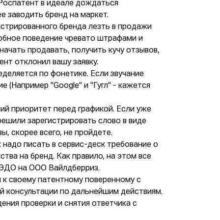
л Роспатент в идеале дождаться
е заводить бренд на маркет.
истрированного бренда лезть в продажи
добное поведение чревато штрафами и
ачать продавать, получить кучу отзывов,
ент отклонил вашу заявку.
деляется по фонетике. Если звучание
 (Например "Google" и "Гугл" - кажется
ий приоритет перед графикой. Если уже
решили зарегистрировать слово в виде
ы, скорее всего, не пройдете.
 надо писать в сервис-деск требование о
тва на бренд. Как правило, на этом все
з ЭДО на ООО Вайлдберриз.
я к своему патентному поверенному с
й консультации по дальнейшим действиям.
дения проверки и снятия ответчика с