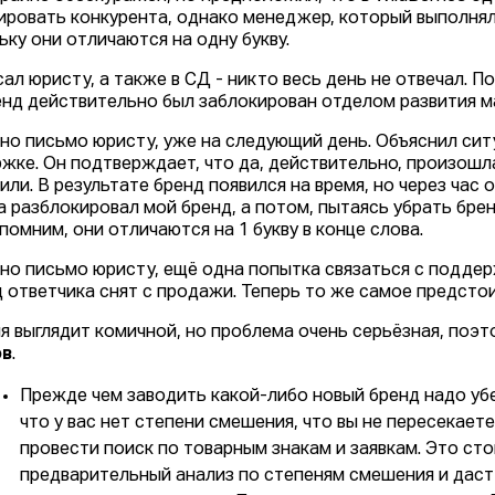
ировать конкурента, однако менеджер, который выполнял
ьку они отличаются на одну букву.
сал юристу, а также в СД - никто весь день не отвечал. 
енд действительно был заблокирован отделом развития м
но письмо юристу, уже на следующий день. Объяснил ситу
жке. Он подтверждает, что да, действительно, произошла
или. В результате бренд появился на время, но через час 
а разблокировал мой бренд, а потом, пытаясь убрать брен
помним, они отличаются на 1 букву в конце слова.
но письмо юристу, ещё одна попытка связаться с поддерж
д ответчика снят с продажи. Теперь то же самое предсто
я выглядит комичной, но проблема очень серьёзная, поэ
ов
.
Прежде чем заводить какой-либо новый бренд надо убе
что у вас нет степени смешения, что вы не пересекает
провести поиск по товарным знакам и заявкам. Это стои
предварительный анализ по степеням смешения и даст