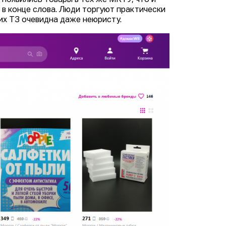
s появились товары в тех же МКТУ, что и
у в конце слова. Люди торгуют практически
их ТЗ очевидна даже неюристу.