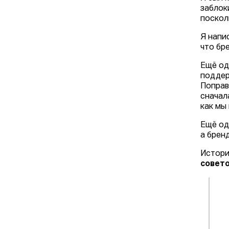
заблок
поскол
Я напи
что бр
Ещё од
поддер
Поправ
сначал
как мы 
Ещё од
а брен
Истори
совет