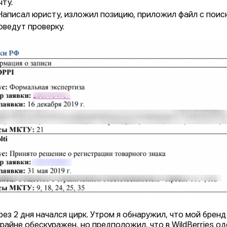
чту.
 Написал юристу, изложил позицию, приложил файл с поис
оведут проверку.
ерез 2 дня начался цирк. Утром я обнаружил, что мой брен
крайне обескуражен, но предположил, что в WildBerries о