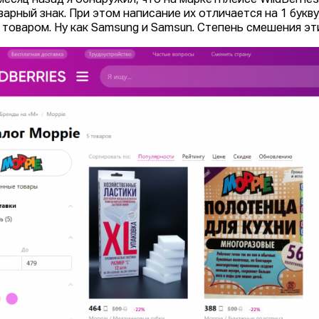
месяц назад я обнаружил, что на маркетплейсе WildBerrie
варный знак. При этом написание их отличается на 1 букв
 товаром. Ну как Samsung и Samsun. Степень смешения эт