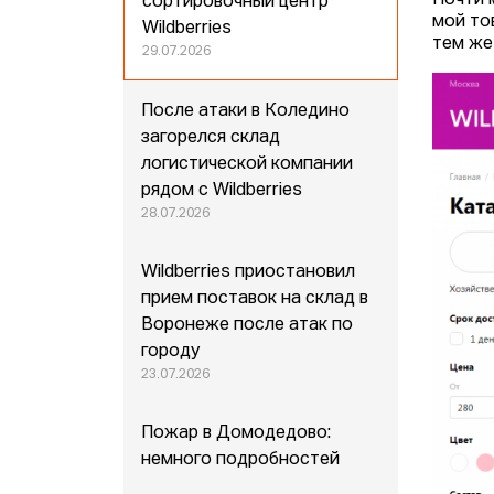
Почти 
сортировочный центр
мой то
Wildberries
тем же
29.07.2026
После атаки в Коледино
загорелся склад
логистической компании
рядом с Wildberries
28.07.2026
Wildberries приостановил
прием поставок на склад в
Воронеже после атак по
городу
23.07.2026
Пожар в Домодедово:
немного подробностей