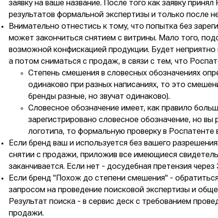
заявку на ваше название. После того как заявку приня
результатов формальной экспертизы и только после не
Внимательно отнестись к тому, что попытка без зарег
может закончиться снятием с витрины. Мало того, по
возможной конфискацией продукции. Будет неприятно н
а потом сниматься с продаж, в связи с тем, что Роспат
Степень смешения в словесных обозначениях опре
одинаково при разных написаниях, то это смешение
бренды разные, но звучат одинаково).
Словесное обозначение имеет, как правило больш
зарегистрировано словесное обозначение, но вы 
логотипа, то формальную проверку в Роспатенте в
Если бренд ваш и используется без вашего разрешения:
снятии с продажи, приложив все имеющиеся свидетельс
заканчивается. Если нет - досудебная претензия чере
Если бренд "Похож до степени смешения" - обратитьс
запросом на проведение поисковой экспертизы и обще
Результат поиска - в сервис деск с требованием прове
продажи.