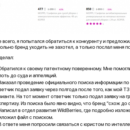
 всего, я попытался обратиться к конкуренту и предложил
ольно бренд уходить не захотел, а только послал меня п
делал:
 Обратился к своему патентному поверенному. Мне помогл
лоть до суда и аппеляций.
 Заказал проведение официального поиска информации по з
ветчик подал заявку через полгода после того, как мой Т
рианте. На тот момент ответчик только подал заявку на 
спертизу. Из поиска было явно видно, что бренд "схож до
 Написал в отдел развития WildBerries, где подробно изл
иложил файл с поиском.
 В ответе меня попросили связаться с юристом по интелле