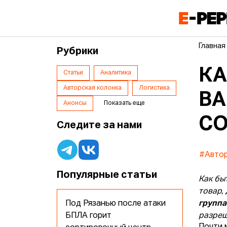
Главная
Рубрики
КА
Статьи
Аналитика
Авторская колонка
Логистика
ВА
Анонсы
Показать еще
СО
Следите за нами
#Автор
Популярные статьи
Как бы
товар,
Под Рязанью после атаки
групп
БПЛА горит
разреш