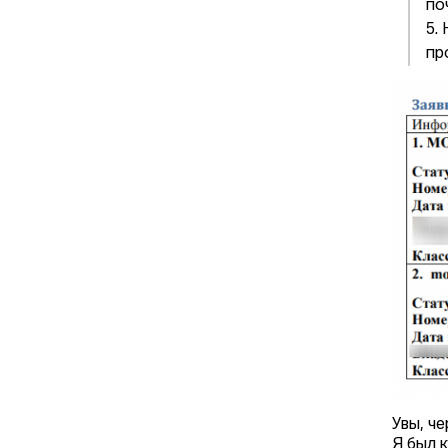
по
5.
пр
Увы, ч
Я был 