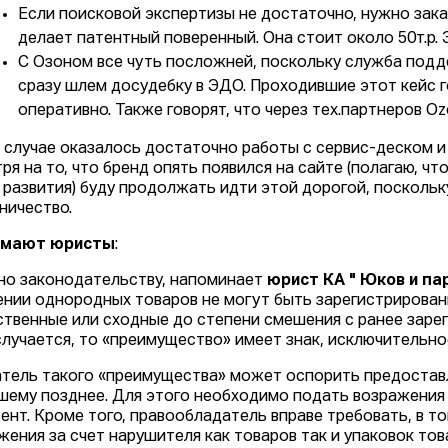
Если поисковой экспертизы не достаточно, нужно зака
делает патентный поверенный. Она стоит около 50т.р.
С Озоном все чуть посложней, поскольку служба подд
сразу шлем досудебку в ЭДО. Проходившие этот кейс г
оперативно. Также говорят, что через тех.партнеров 
 случае оказалось достаточно работы с сервис-деском 
ря на то, что бренд опять появился на сайте (полагаю, 
 развития) буду продолжать идти этой дорогой, поскольк
ничество.
умают юристы
:
но законодательству, напоминает
юрист КА " Юков и п
нии однородных товаров не могут быть зарегистрированы
твенные или сходные до степени смешения с ранее заре
случается, то «преимущество» имеет знак, исключительно
тель такого «преимущества» может оспорить предоставл
шему позднее. Для этого необходимо подать возражения 
ент. Кроме того, правообладатель вправе требовать, в том
жения за счет нарушителя как товаров так и упаковок то