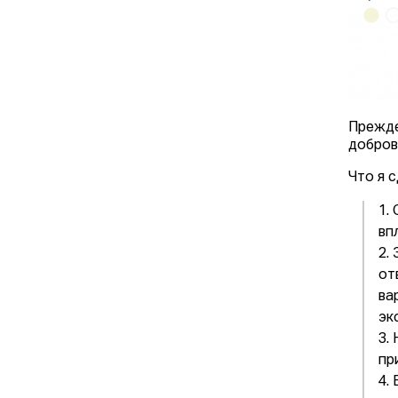
Прежде
добров
Что я с
1.
вп
2.
от
ва
эк
3.
пр
4.