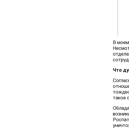
В моем
Несмот
отдела
сотруд
Что д
Соглас
отноше
тождес
такое 
Облада
возник
Роспат
уничто