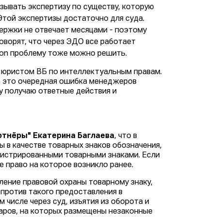
зывать экспертизу по существу, которую
 Этой экспертизы достаточно для суда.
ержки не отвечает месяцами - поэтому
оворят, что через ЭДО все работает
Ozon проблему тоже можно решить.
и юристом ВБ по интеллектуальным правам.
что это очередная ошибка менеджеров
у получаю ответные действия и
артнёры" Екатерина Баглаева
, что в
 в качестве товарных знаков обозначения,
гистрированными товарными знаками. Если
е право на которое возникло ранее.
ение правовой охраны товарному знаку,
против такого предоставления в
 числе через суд, изъятия из оборота и
варов, на которых размещены незаконные