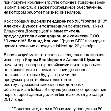
при покупке компании группе отойдет товарный знак
и сайт isnext.ru, а также программное обеспечение,
на котором работает бизнес ритейлера.
Как сообщил изданию
гендиректор УК "Группа ВГС"
Алексей Шумков
и подтвердили основатель IsNext
Владислав Доморацкий и
заместитель
председателя ликвидационной комиссии ООО
"Эксист-М" Леонид Ионкис
. "Группа ВГС" планирует
примет решение о покупке IsNext до 20 декабря.
В настоящий момент основные владельцы компании-
инвестора
Иорам Бен Израэл
и
Алексей Шумков
начали переговоры с российскими и иностранными
поставщиками о перезаключении договоров
поставок, которые будут, в том числе
предусматривать обязательства по
реструктуризации накопленных долговых
обязательств IsNext. В случае успешного проведения
переговоров сделка должна быть закрыта до конца
2017 года.
"Полагаю, что, если к 20-му числу процентов 80