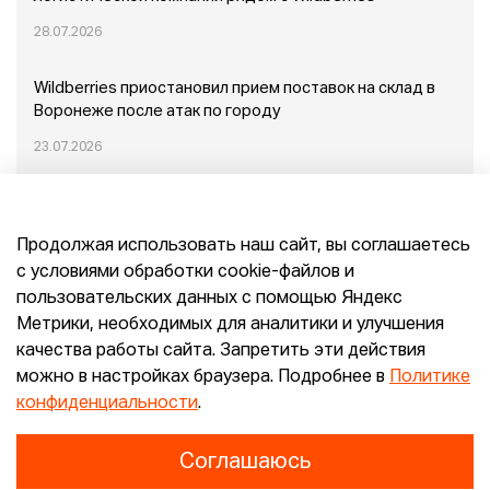
28.07.2026
Wildberries приостановил прием поставок на склад в
Воронеже после атак по городу
23.07.2026
Пожар в Домодедово: немного подробностей
Продолжая использовать наш сайт, вы соглашаетесь
20.07.2026
с условиями обработки cookie-файлов и
пользовательских данных с помощью Яндекс
Конец эпохи маркетплейсов: прогнозы сооснователя
Метрики, необходимых для аналитики и улучшения
Mr.Doors Максима Валецкого
качества работы сайта. Запретить эти действия
можно в настройках браузера. Подробнее в
Политике
26.06.2026
конфиденциальности
.
Соглашаюсь
Конфиденциальность
Согласие