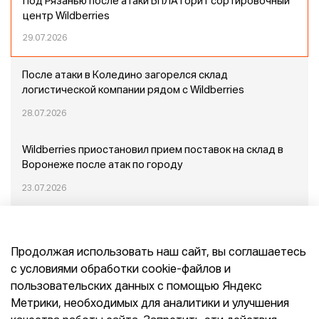
Под Рязанью после атаки БПЛА горит сортировочный
центр Wildberries
29.07.2026
После атаки в Коледино загорелся склад
логистической компании рядом с Wildberries
28.07.2026
Wildberries приостановил прием поставок на склад в
Воронеже после атак по городу
23.07.2026
Пожар в Домодедово: немного подробностей
Продолжая использовать наш сайт, вы соглашаетесь
20.07.2026
с условиями обработки cookie-файлов и
пользовательских данных с помощью Яндекс
Конец эпохи маркетплейсов: прогнозы сооснователя
Метрики, необходимых для аналитики и улучшения
Mr.Doors Максима Валецкого