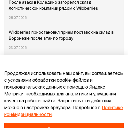
После атаки в Коледино загорелся склад
логистической компании рядом с Wildberries
28.07.2026
Wildberries приостановил прием поставок на склад в
Воронеже после атак по городу
23.07.2026
Пожар в Домодедово: немного подробностей
Продолжая использовать наш сайт, вы соглашаетесь
20.07.2026
с условиями обработки cookie-файлов и
пользовательских данных с помощью Яндекс
Конец эпохи маркетплейсов: прогнозы сооснователя
Метрики, необходимых для аналитики и улучшения
Mr.Doors Максима Валецкого
качества работы сайта. Запретить эти действия
можно в настройках браузера. Подробнее в
Политике
26.06.2026
конфиденциальности
.