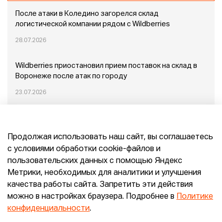
После атаки в Коледино загорелся склад
логистической компании рядом с Wildberries
28.07.2026
Wildberries приостановил прием поставок на склад в
Воронеже после атак по городу
23.07.2026
Пожар в Домодедово: немного подробностей
Продолжая использовать наш сайт, вы соглашаетесь
20.07.2026
с условиями обработки cookie-файлов и
пользовательских данных с помощью Яндекс
Конец эпохи маркетплейсов: прогнозы сооснователя
Метрики, необходимых для аналитики и улучшения
Mr.Doors Максима Валецкого
качества работы сайта. Запретить эти действия
можно в настройках браузера. Подробнее в
Политике
26.06.2026
конфиденциальности
.