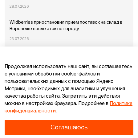
28.07.2026
Wildberries приостановил прием поставок на склад в
Воронеже после атак по городу
23.07.2026
Пожар в Домодедово: немного подробностей
Продолжая использовать наш сайт, вы соглашаетесь
20.07.2026
с условиями обработки cookie-файлов и
пользовательских данных с помощью Яндекс
Конец эпохи маркетплейсов: прогнозы сооснователя
Метрики, необходимых для аналитики и улучшения
Mr.Doors Максима Валецкого
качества работы сайта. Запретить эти действия
можно в настройках браузера. Подробнее в
Политике
26.06.2026
конфиденциальности
.
Соглашаюсь
Конфиденциальность
Согласие
E-pepper.ru © 2026