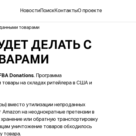
Новости
Поиск
Контакты
О проекте
оданными товарами
УДЕТ ДЕЛАТЬ С
ВАРАМИ
FBA Donations
. Программа
и товары на складах ритейлера в США и
ёры) вместо утилизации непроданных
ет Amazon на неоднократные претензии в
 хранение или обратную транспортировку
авцам уничтожение товаров обходилось
у товара.