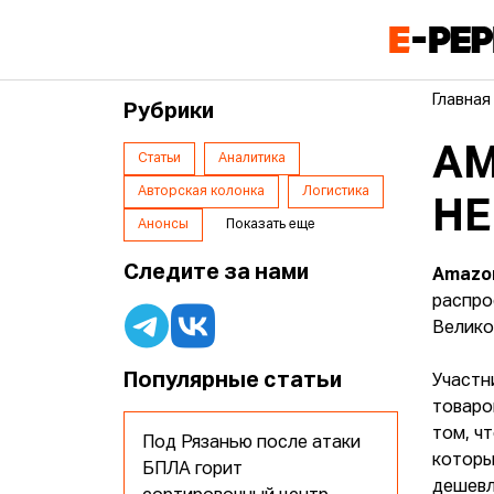
Главная
Рубрики
AM
Статьи
Аналитика
Авторская колонка
Логистика
НЕ
Анонсы
Показать еще
Следите за нами
Amazo
распро
Велико
Популярные статьи
Участн
товаро
том, ч
Под Рязанью после атаки
которы
БПЛА горит
дешевл