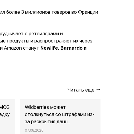
ил более 3 миллионов товаров во Франции
рудничает с ретейлерами и
ые продукты и распространяет их через
ми Amazon станут
Newlife, Barnardo и
Читать еще
FMCG
Wildberries может
"Газпром-
адку
столкнуться со штрафами из-
совместны
за раскрытия данн...
маркетпл..
07.08.2026
07.08.2026