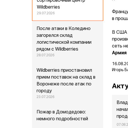
сортировочный центр
Wildberries
Францу
29.07.2026
в прош
После атаки в Коледино
В США
загорелся склад
произв
логистической компании
сеть н
рядом с Wildberries
Армия
28.07.2026
16.08.2
Игорь Б
Wildberries приостановил
прием поставок на склад в
Воронеже после атак по
Акту
городу
23.07.2026
Влад
нача
Пожар в Домодедово:
прод
немного подробностей
07.08.