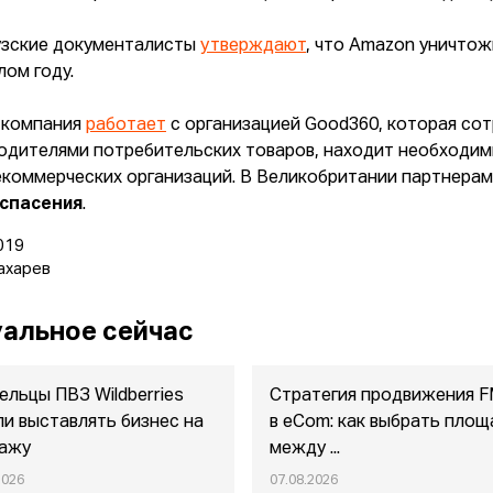
зские документалисты
утверждают
, что Amazon уничтож
лом году.
 компания
работает
с организацией Good360, которая сот
одителями потребительских товаров, находит необходим
екоммерческих организаций. В Великобритании партнера
 спасения
.
019
ахарев
альное сейчас
ельцы ПВЗ Wildberries
Стратегия продвижения 
ли выставлять бизнес на
в eСom: как выбрать площ
ажу
между ...
2026
07.08.2026