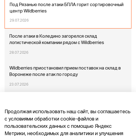
Под Рязанью после атаки БПЛА горит сортировочный
центр Wildberries
29.07.2026
После атаки в Коледино загорелся склад
логистической компании рядом с Wildberries
28.07.2026
Wildberries приостановил прием поставок на склад в
Воронеже после атак по городу
23.07.2026
Пожар в Домодедово: немного подробностей
Продолжая использовать наш сайт, вы соглашаетесь
20.07.2026
с условиями обработки cookie-файлов и
пользовательских данных с помощью Яндекс
Конец эпохи маркетплейсов: прогнозы сооснователя
Метрики, необходимых для аналитики и улучшения