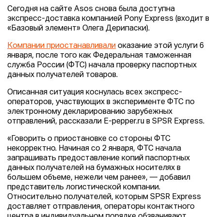
Сегодня на сайте Asos снова была доступна
экспресс-доставка компанией Pony Express (входит в
«Базовый элемент» Олега Дерипаски).
Компании приостанавливали
оказание этой услуги 6
января, после того как Федеральная таможенная
служба России (ФТС) начала проверку паспортных
данных получателей товаров.
Описанная ситуация коснулась всех экспресс-
операторов, участвующих в эксперименте ФТС по
электронному декларированию зарубежных
отправлений, рассказали E-pepper.ru в SPSR Express.
«Говорить о приостановке со стороны ФТС
некорректно. Начиная со 2 января, ФТС начала
запрашивать предоставление копий паспортных
данных получателей на бумажных носителях в
большем объеме, нежели чем ранее», — добавил
представитель логистической компании.
Относительно получателей, которым SPSR Express
доставляет отправления, операторы контактного
центра в индивидуальном порядке обзванивают