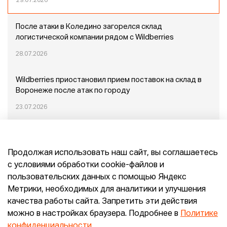
29.07.2026
После атаки в Коледино загорелся склад
логистической компании рядом с Wildberries
28.07.2026
Wildberries приостановил прием поставок на склад в
Воронеже после атак по городу
23.07.2026
Пожар в Домодедово: немного подробностей
Продолжая использовать наш сайт, вы соглашаетесь
20.07.2026
с условиями обработки cookie-файлов и
пользовательских данных с помощью Яндекс
Конец эпохи маркетплейсов: прогнозы сооснователя
Метрики, необходимых для аналитики и улучшения
Mr.Doors Максима Валецкого
качества работы сайта. Запретить эти действия
можно в настройках браузера. Подробнее в
Политике
26.06.2026
конфиденциальности
.