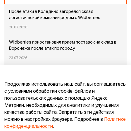
После атаки в Коледино загорелся склад
логистической компании рядом с Wildberries
28.07.2026
Wildberries приостановил прием поставок на склад в
Воронеже после атак по городу
23.07.2026
Пожар в Домодедово: немного подробностей
Продолжая использовать наш сайт, вы соглашаетесь
20.07.2026
с условиями обработки cookie-файлов и
пользовательских данных с помощью Яндекс
Конец эпохи маркетплейсов: прогнозы сооснователя
Метрики, необходимых для аналитики и улучшения
Mr.Doors Максима Валецкого
качества работы сайта. Запретить эти действия
можно в настройках браузера. Подробнее в
Политике
26.06.2026
конфиденциальности
.