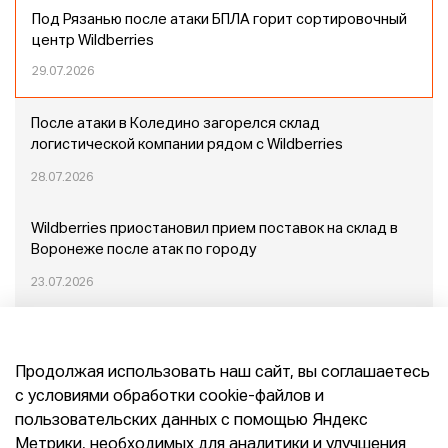
Под Рязанью после атаки БПЛА горит сортировочный
центр Wildberries
29.07.2026
После атаки в Коледино загорелся склад
логистической компании рядом с Wildberries
28.07.2026
Wildberries приостановил прием поставок на склад в
Воронеже после атак по городу
23.07.2026
Пожар в Домодедово: немного подробностей
Продолжая использовать наш сайт, вы соглашаетесь
20.07.2026
с условиями обработки cookie-файлов и
пользовательских данных с помощью Яндекс
Конец эпохи маркетплейсов: прогнозы сооснователя
Метрики, необходимых для аналитики и улучшения