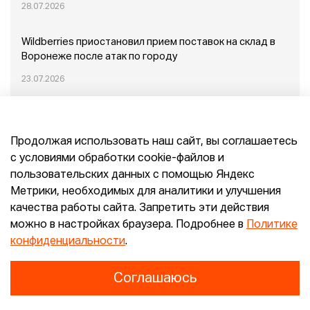
28.07.2026
Wildberries приостановил прием поставок на склад в
Воронеже после атак по городу
23.07.2026
Пожар в Домодедово: немного подробностей
Продолжая использовать наш сайт, вы соглашаетесь
20.07.2026
с условиями обработки cookie-файлов и
пользовательских данных с помощью Яндекс
Конец эпохи маркетплейсов: прогнозы сооснователя
Метрики, необходимых для аналитики и улучшения
Mr.Doors Максима Валецкого
качества работы сайта. Запретить эти действия
можно в настройках браузера. Подробнее в
Политике
26.06.2026
конфиденциальности
.
Соглашаюсь
Конфиденциальность
Согласие
E-pepper.ru © 2026