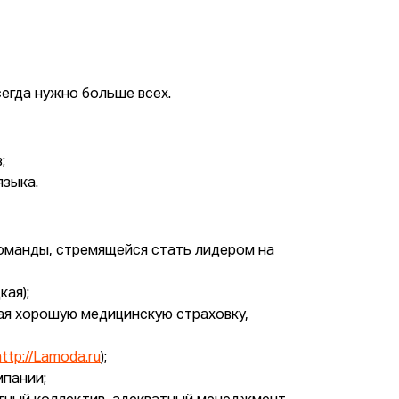
егда нужно больше всех.
;
языка.
оманды, стремящейся стать лидером на
ая);
чая хорошую медицинскую страховку,
http://Lamoda.ru
);
мпании;