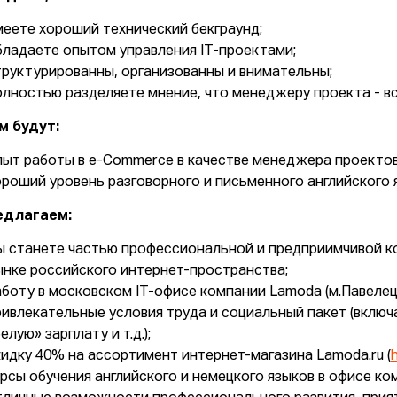
меете хороший технический бекграунд;
бладаете опытом управления IT-проектами;
труктурированны, организованны и внимательны;
олностью разделяете мнение, что менеджеру проекта - вс
м будут:
пыт работы в e-Commerce в качестве менеджера проектов
ороший уровень разговорного и письменного английского 
едлагаем:
ы станете частью профессиональной и предприимчивой к
ынке российского интернет-пространства;
аботу в московском IT-офисе компании Lamoda (м.Павелецк
ривлекательные условия труда и социальный пакет (вклю
елую» зарплату и т.д.);
кидку 40% на ассортимент интернет-магазина Lamoda.ru (
урсы обучения английского и немецкого языков в офисе ко