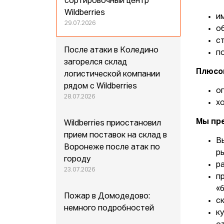
сортировочный центр
Wildberries
и
29.07.2026
о
c
После атаки в Коледино
п
загорелся склад
Плюсо
логистической компании
рядом с Wildberries
о
28.07.2026
х
Мы пр
Wildberries приостановил
прием поставок на склад в
В
Воронеже после атак по
р
городу
р
23.07.2026
п
«б
Пожар в Домодедово:
с
немного подробностей
к