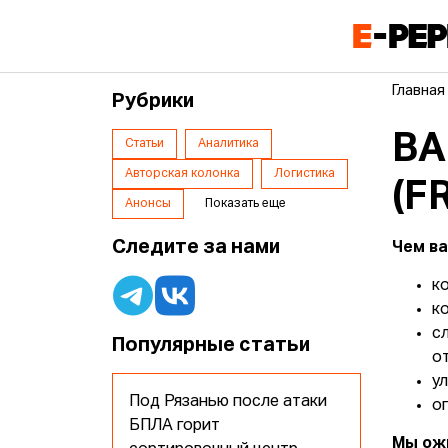
Главная
Рубрики
ВА
Статьи
Аналитика
Авторская колонка
Логистика
(F
Анонсы
Показать еще
Следите за нами
Чем ва
к
к
с
Популярные статьи
о
у
Под Рязанью после атаки
о
БПЛА горит
Мы ожи